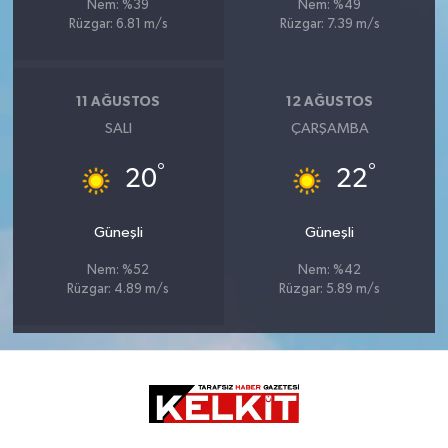
Nem: %39
Nem: %49
Rüzgar: 6.81 m/s
Rüzgar: 7.39 m/s
11 AĞUSTOS
12 AĞUSTOS
SALI
ÇARŞAMBA
°
°
20
22
Güneşli
Güneşli
Nem: %52
Nem: %42
Rüzgar: 4.89 m/s
Rüzgar: 5.89 m/s