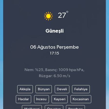
°
27
Güneşli
06 Ağustos Perşembe
17:15
Nem: %25, Basınç: 1009 hpa hPa,
Rüzgar: 6.50 m/s
Akkışla
Bünyan
Develi
Felahiye
Hacılar
İncesu
Kayseri
Kocasinan