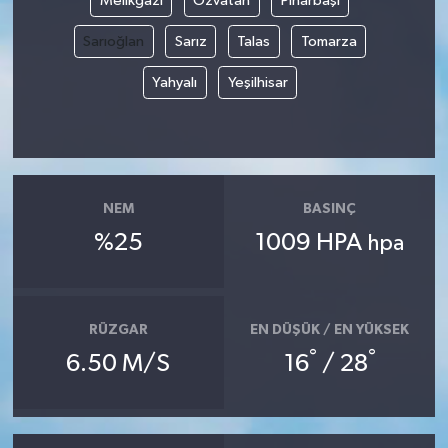
Melikgazi
Özvatan
Pınarbaşı
Sarıoğlan
Sarız
Talas
Tomarza
Yahyalı
Yeşilhisar
NEM
BASINÇ
%25
1009 HPA
hpa
RÜZGAR
EN DÜŞÜK / EN YÜKSEK
°
°
6.50 M/S
16
/ 28