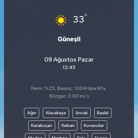
°
33
Güneşli
09 Ağustos Pazar
12:45
Nem: %25, Basınç: 1004 hpa hPa,
Rüzgar: 2.00 m/s
Ağın
Alacakaya
Arıcak
Baskil
Karakoçan
Keban
Kovancılar