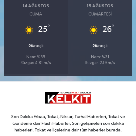
14 AĞUSTOS
15 AĞUSTOS
CUMA
CUMARTESI
°
°
25
26
Güneşli
Güneşli
Nem: %35
Nem: %31
Rüzgar: 4.81 m/s
Rüzgar: 2.19 m/s
Son Dakika Erbaa, Tokat, Niksar, Turhal Haberleri, Tokat ve
Gündeme dair Flash Haberler, Son gelişmeleri son dakika
haberleri, Tokat ve İlçelerine dair tüm haberler burada.