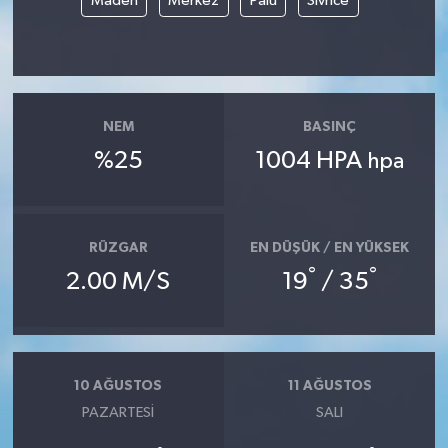
Maden
Merkez
Palu
Sivrice
NEM
BASINÇ
%25
1004 HPA
hpa
RÜZGAR
EN DÜŞÜK / EN YÜKSEK
°
°
2.00 M/S
19
/ 35
10 AĞUSTOS
11 AĞUSTOS
PAZARTESI
SALI