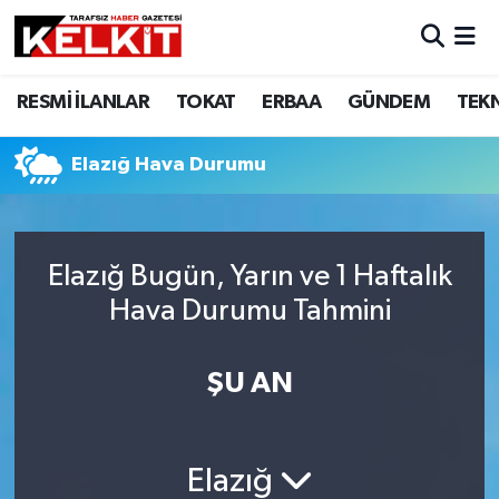
RESMİ İLANLAR
TOKAT
ERBAA
GÜNDEM
TEK
Elazığ Hava Durumu
Elazığ Bugün, Yarın ve 1 Haftalık
Hava Durumu Tahmini
ŞU AN
Elazığ