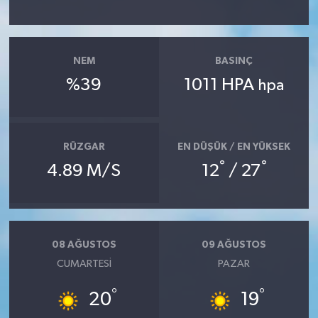
NEM
BASINÇ
%39
1011 HPA
hpa
RÜZGAR
EN DÜŞÜK / EN YÜKSEK
°
°
4.89 M/S
12
/ 27
08 AĞUSTOS
09 AĞUSTOS
CUMARTESI
PAZAR
°
°
20
19