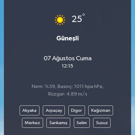
°
25
Güneşli
07 Ağustos Cuma
12:15
Nem: %39, Basınç: 1011 hpa hPa,
Rüzgar: 4.89 m/s
Akyaka
Arpaçay
Digor
Kağızman
Merkez
Sarıkamış
Selim
Susuz