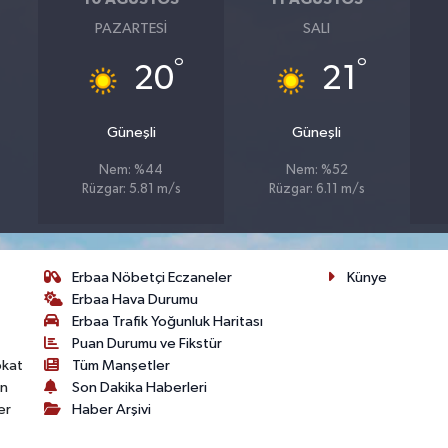
PAZARTESI
SALI
°
°
20
21
Güneşli
Güneşli
Nem: %44
Nem: %52
Rüzgar: 5.81 m/s
Rüzgar: 6.11 m/s
Erbaa Nöbetçi Eczaneler
Künye
Erbaa Hava Durumu
Erbaa Trafik Yoğunluk Haritası
Puan Durumu ve Fikstür
okat
Tüm Manşetler
on
Son Dakika Haberleri
er
Haber Arşivi