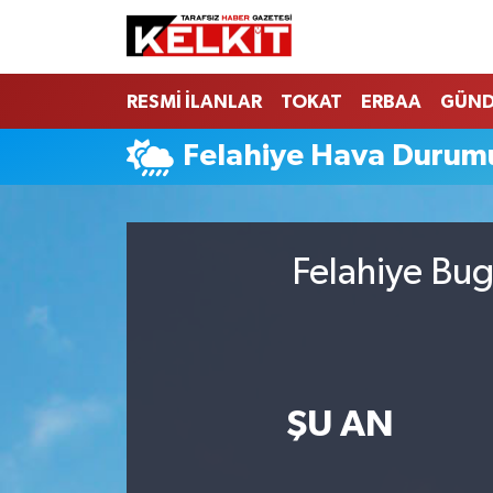
RESMİ İLANLAR
TOKAT
ERBAA
GÜN
Felahiye Hava Durum
Felahiye Bug
ŞU AN