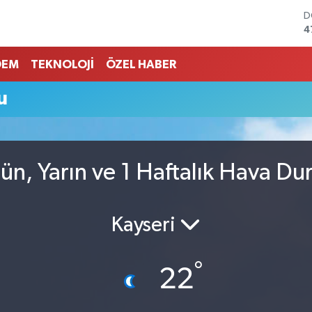
D
4
E
5
DEM
TEKNOLOJİ
ÖZEL HABER
S
6
u
G
6
B
1
B
ün, Yarın ve 1 Haftalık Hava D
6
Kayseri
°
22