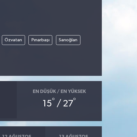
Özvatan
Pınarbaşı
Sarıoğlan
EN DÜŞÜK / EN YÜKSEK
°
°
15
/ 27
12 AĞUSTOS
13 AĞUSTOS