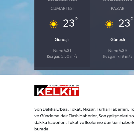
CUMARTESI
PAZAR
°
°
23
23
Güneşli
Güneşli
Nem: %31
Nem: %39
Rüzgar: 5.50 m/s
Rüzgar: 7.19 m/s
Son Dakika Erbaa, Tokat, Niksar, Turhal Haberleri, T
ve Gündeme dair Flash Haberler, Son gelişmeleri s
dakika haberleri, Tokat ve İlçelerine dair tüm haberl
burada.