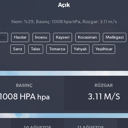
Açık
Nem: %29, Basınç: 1008 hpa hPa, Rüzgar: 3.11 m/s
iye
Hacılar
İncesu
Kayseri
Kocasinan
Melikgazi
Sarız
Talas
Tomarza
Yahyalı
Yeşilhisar
BASINÇ
RÜZGAR
1008 HPA
3.11 M/S
hpa
10 AĞUSTOS
11 AĞUSTOS