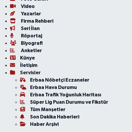
Video
Yazarlar
Firma Rehberi
Seri İlan
Röportaj
Biyografi
Anketler
Künye
İletişim
Servisler
Erbaa Nöbetçi Eczaneler
Erbaa Hava Durumu
Erbaa Trafik Yoğunluk Haritası
Süper Lig Puan Durumu ve Fikstür
Tüm Manşetler
Son Dakika Haberleri
Haber Arşivi