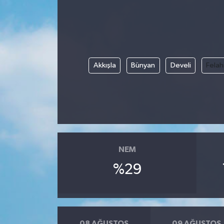
Akkışla
Bünyan
Develi
Felah
NEM
%29
08 AĞUSTOS
09 AĞUSTOS