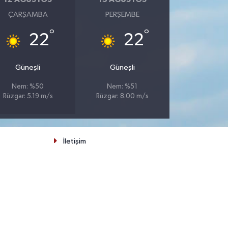
ÇARŞAMBA
PERŞEMBE
°
°
22
22
Güneşli
Güneşli
Nem: %50
Nem: %51
Rüzgar: 5.19 m/s
Rüzgar: 8.00 m/s
İletişim