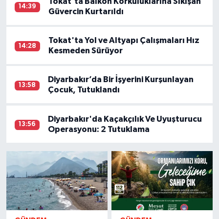
Tokat'ta Balkon Korkuluklarına Sıkışan
14:39
Güvercin Kurtarıldı
Tokat'ta Yol ve Altyapı Çalışmaları Hız
14:28
Kesmeden Sürüyor
Diyarbakır’da Bir İşyerini Kurşunlayan
13:58
Çocuk, Tutuklandı
Diyarbakır'da Kaçakçılık Ve Uyuşturucu
13:56
Operasyonu: 2 Tutuklama