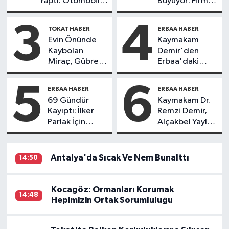
Yaptı: Otomobil
Büyüyor: Firma
Takla Attı, 4 Kişi
Çözümü
Yaralandı
Yabancı
3
4
TOKAT HABER
ERBAA HABER
Personel
Evin Önünde
Kaymakam
Getirmekte
Kaybolan
Demir'den
Buldu
Miraç, Gübre
Erbaa'daki
Havuzunda Ölü
Bankalara
Bulundu
Ziyaret
5
6
ERBAA HABER
ERBAA HABER
69 Gündür
Kaymakam Dr.
Kayıptı: İlker
Remzi Demir,
Parlak İçin
Alçakbel Yayla
Gıyabi Cenaze
Şenliği ve
Namazı Kılındı
Sarılık Baba Su
Festivali’ne
Antalya'da Sıcak Ve Nem Bunalttı
14:50
Katıldı
Kocagöz: Ormanları Korumak
14:48
Hepimizin Ortak Sorumluluğu