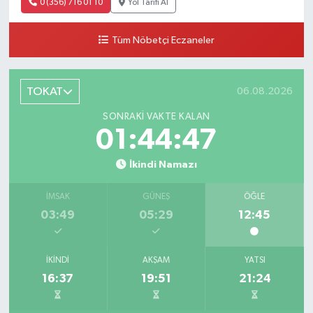
0 (356) 716 01 10
Yol Tarifi Al
Tüm Nöbetçi Eczaneler
TOKAT
06.08.2026
SONRAKI VAKTE KALAN
01:44:47
İkindi Namazı
İMSAK
GÜNEŞ
ÖĞLE
03:49
05:29
12:45
İKINDI
AKŞAM
YATSI
16:37
19:51
21:24