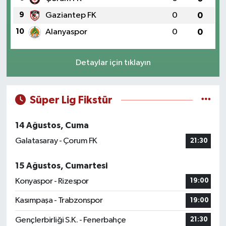
9
Gaziantep FK
0
0
10
Alanyaspor
0
0
Detaylar için tıklayın
Süper Lig Fikstür
14 Ağustos, Cuma
Galatasaray - Çorum FK
21:30
15 Ağustos, Cumartesi
Konyaspor - Rizespor
19:00
Kasımpaşa - Trabzonspor
19:00
Gençlerbirliği S.K. - Fenerbahçe
21:30