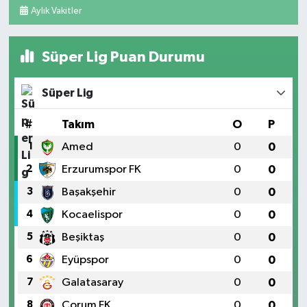
Aylık Vakitler
Süper Lig Puan Durumu
Süper Lig
#
Takım
O
P
1
Amed
0
0
2
Erzurumspor FK
0
0
3
Başakşehir
0
0
4
Kocaelispor
0
0
5
Beşiktaş
0
0
6
Eyüpspor
0
0
7
Galatasaray
0
0
8
Çorum FK
0
0