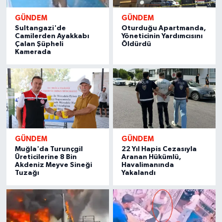
GÜNDEM
GÜNDEM
Sultangazi'de
Oturduğu Apartmanda,
Camilerden Ayakkabı
Yöneticinin Yardımcısını
Çalan Şüpheli
Öldürdü
Kamerada
GÜNDEM
GÜNDEM
Muğla'da Turunçgil
22 Yıl Hapis Cezasıyla
Üreticilerine 8 Bin
Aranan Hükümlü,
Akdeniz Meyve Sineği
Havalimanında
Tuzağı
Yakalandı