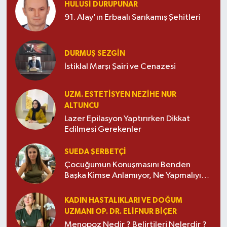
HULUSI DURUPUNAR
91. Alay'ın Erbaalı Sarıkamış Şehitleri
DURMUŞ SEZGİN
İstiklal Marşı Şairi ve Cenazesi
UZM. ESTETISYEN NEZIHE NUR
ALTUNCU
Lazer Epilasyon Yaptırırken Dikkat
Edilmesi Gerekenler
SUEDA ŞERBETÇI
Çocuğumun Konuşmasını Benden
Başka Kimse Anlamıyor, Ne Yapmalıyım
?
KADIN HASTALIKLARI VE DOĞUM
UZMANI OP. DR. ELIFNUR BIÇER
Menopoz Nedir ? Belirtileri Nelerdir ?