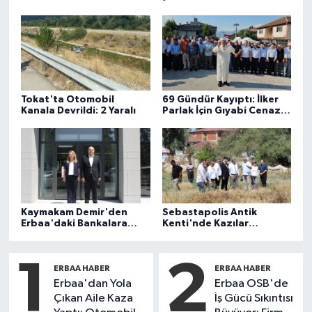
destekleriyle hız kesmeden devam ediyor.
Tokat'ta Otomobil
69 Gündür Kayıptı: İlker
Kanala Devrildi: 2 Yaralı
Parlak İçin Gıyabi Cenaze
Namazı Kılındı
Kaymakam Demir'den
Sebastapolis Antik
Erbaa'daki Bankalara
Kenti'nde Kazılar
Ziyaret
İncelendi
1
2
ERBAA HABER
ERBAA HABER
Erbaa'dan Yola
Erbaa OSB'de
Çıkan Aile Kaza
İş Gücü Sıkıntısı