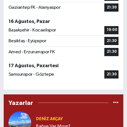
Gaziantep FK - Alanyaspor
21:30
16 Ağustos, Pazar
Başakşehir - Kocaelispor
19:00
Beşiktaş - Eyüpspor
21:30
Amed - Erzurumspor FK
21:30
17 Ağustos, Pazartesi
Samsunspor - Göztepe
21:30
Yazarlar
DENİZ AKÇAY
Bahse Var Mısın?