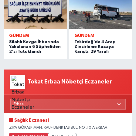
GÜNDEM
GÜNDEM
Silahlı Kavga İhbarında
Tekirdağ’da 4 Araç
Yakalanan 6 Şüpheliden
Zincirleme Kazaya
2'si Tutuklandı
Karıştı; 29 Yaralı
Tokat Erbaa Nöbetçi Eczaneler
Sağlık Eczanesi
ZIYA GÖKALP MAH. RAUF DENKTAS BUL. NO :10 A ERBAA