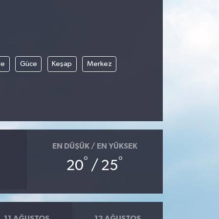
le
Güce
Keşap
Merkez
EN DÜŞÜK / EN YÜKSEK
°
°
20
/ 25
11 AĞUSTOS
12 AĞUSTOS