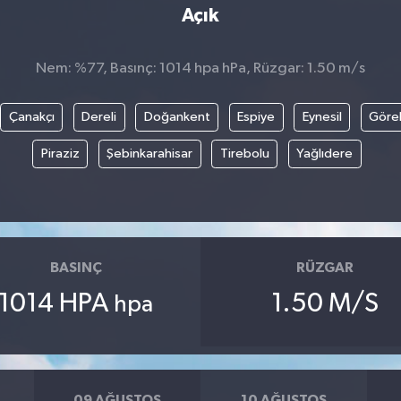
Açık
Nem: %77, Basınç: 1014 hpa hPa, Rüzgar: 1.50 m/s
Çanakçı
Dereli
Doğankent
Espiye
Eynesil
Göre
Piraziz
Şebinkarahisar
Tirebolu
Yağlıdere
BASINÇ
RÜZGAR
1014 HPA
1.50 M/S
hpa
09 AĞUSTOS
10 AĞUSTOS