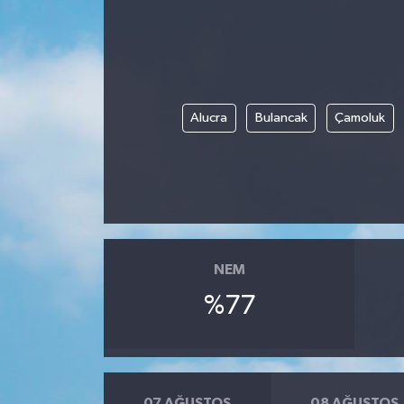
Alucra
Bulancak
Çamoluk
NEM
%77
07 AĞUSTOS
08 AĞUSTOS