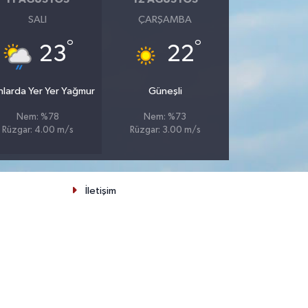
SALI
ÇARŞAMBA
°
°
23
22
nlarda Yer Yer Yağmur
Güneşli
Nem: %78
Nem: %73
Rüzgar: 4.00 m/s
Rüzgar: 3.00 m/s
İletişim