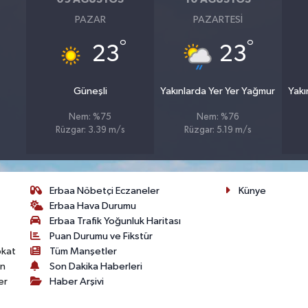
PAZAR
PAZARTESI
°
°
23
23
Güneşli
Yakınlarda Yer Yer Yağmur
Yakı
Nem: %75
Nem: %76
Rüzgar: 3.39 m/s
Rüzgar: 5.19 m/s
Erbaa Nöbetçi Eczaneler
Künye
Erbaa Hava Durumu
Erbaa Trafik Yoğunluk Haritası
Puan Durumu ve Fikstür
okat
Tüm Manşetler
on
Son Dakika Haberleri
er
Haber Arşivi