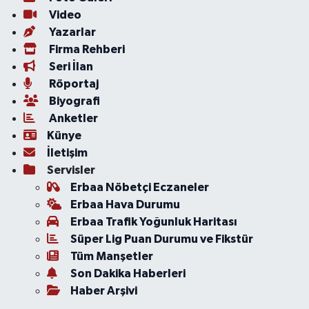
Video
Yazarlar
Firma Rehberi
Seri İlan
Röportaj
Biyografi
Anketler
Künye
İletişim
Servisler
Erbaa Nöbetçi Eczaneler
Erbaa Hava Durumu
Erbaa Trafik Yoğunluk Haritası
Süper Lig Puan Durumu ve Fikstür
Tüm Manşetler
Son Dakika Haberleri
Haber Arşivi