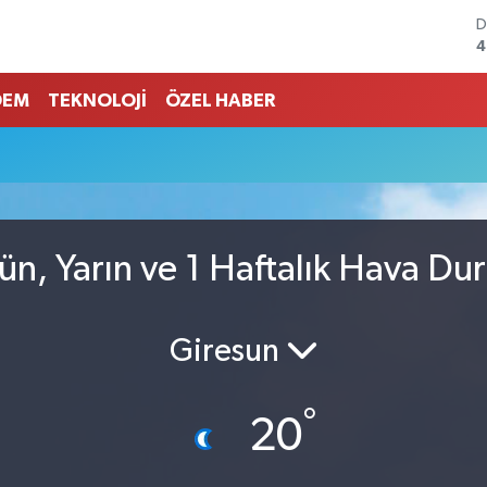
D
4
E
5
DEM
TEKNOLOJİ
ÖZEL HABER
S
6
u
G
6
B
1
B
n, Yarın ve 1 Haftalık Hava D
6
Giresun
°
20