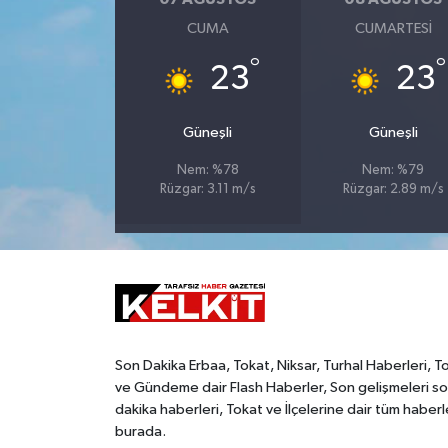
CUMA
CUMARTESI
°
°
23
23
Güneşli
Güneşli
Nem: %78
Nem: %79
Rüzgar: 3.11 m/s
Rüzgar: 2.89 m/s
Son Dakika Erbaa, Tokat, Niksar, Turhal Haberleri, T
ve Gündeme dair Flash Haberler, Son gelişmeleri s
dakika haberleri, Tokat ve İlçelerine dair tüm haberl
burada.