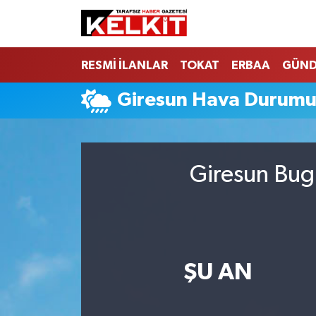
RESMİ İLANLAR
TOKAT
ERBAA
GÜN
Giresun Hava Durum
Giresun Bugü
ŞU AN