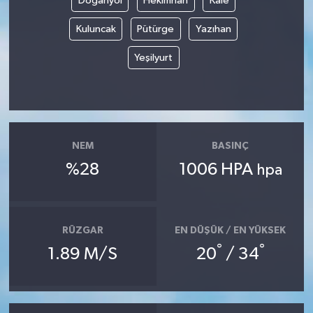
Doğanyol
Hekimhan
Kale
Kuluncak
Pütürge
Yazıhan
Yeşilyurt
NEM
BASINÇ
%28
1006 HPA
hpa
RÜZGAR
EN DÜŞÜK / EN YÜKSEK
°
°
1.89 M/S
20
/ 34