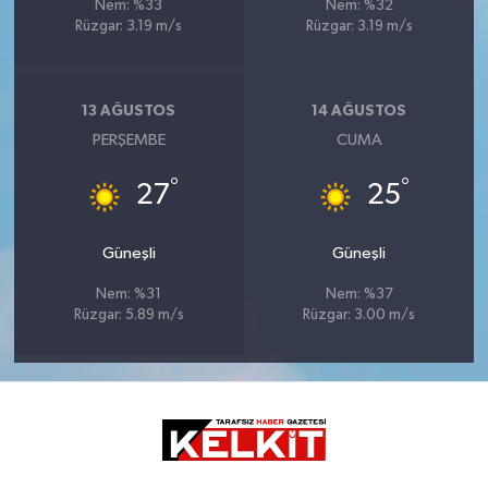
Nem: %33
Nem: %32
Rüzgar: 3.19 m/s
Rüzgar: 3.19 m/s
13 AĞUSTOS
14 AĞUSTOS
PERŞEMBE
CUMA
°
°
27
25
Güneşli
Güneşli
Nem: %31
Nem: %37
Rüzgar: 5.89 m/s
Rüzgar: 3.00 m/s