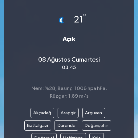
°
21
Açık
08 Ağustos Cumartesi
03:45
Nem: %28, Basınç: 1006 hpa hPa,
Rüzgar: 1.89 m/s
Akçadağ
Arapgir
Arguvan
Battalgazi
Darende
Doğanşehir