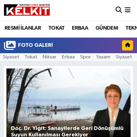
RESMİ İLANLAR
TOKAT
ERBAA
GÜNDEM
TEK
FOTO GALERI
Siyaset
Tokat
Niksar
Erbaa
Spor
Yaşam
Siyaset
Doç. Dr. Yiğit: Sanayilerde Geri Dönüşümlü
Suyun Kullanılması Gerekiyor