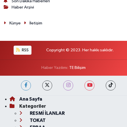
Son Dakika Haberleri
Haber Arşivi
Künye
İletişim
RSS
Copyright © 2023. Her hakkı saklıdır.
Haber Yazılımı:
TE Bilişim
Ana Sayfa
Kategoriler
RESMİ İLANLAR
TOKAT