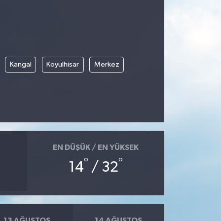
Kangal
Koyulhisar
Merkez
EN DÜŞÜK / EN YÜKSEK
°
°
14
/ 32
13 AĞUSTOS
14 AĞUSTOS