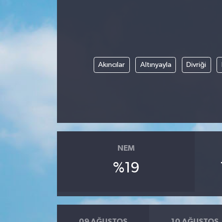
Akıncılar
Altınyayla
Divriği
NEM
%19
09 AĞUSTOS
10 AĞUSTOS