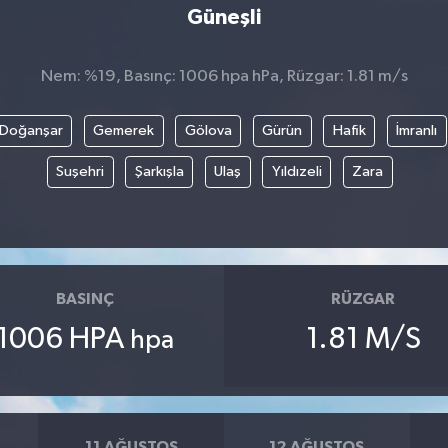
Güneşli
Nem: %19, Basınç: 1006 hpa hPa, Rüzgar: 1.81 m/s
Doğanşar
Gemerek
Gölova
Gürün
Hafik
İmranlı
Suşehri
Şarkışla
Ulaş
Yıldızeli
Zara
BASINÇ
RÜZGAR
1006 HPA
1.81 M/S
hpa
11 AĞUSTOS
12 AĞUSTOS