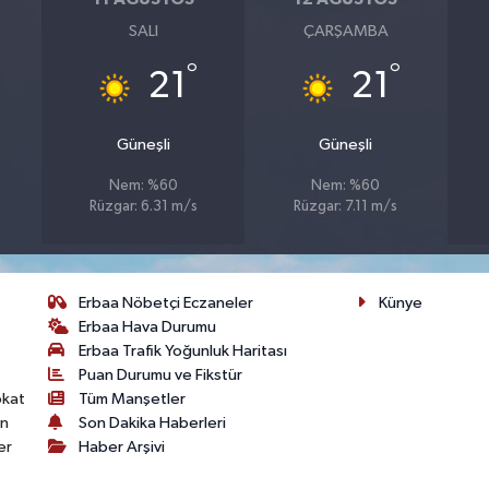
SALI
ÇARŞAMBA
°
°
21
21
Güneşli
Güneşli
Nem: %60
Nem: %60
Rüzgar: 6.31 m/s
Rüzgar: 7.11 m/s
Erbaa Nöbetçi Eczaneler
Künye
Erbaa Hava Durumu
Erbaa Trafik Yoğunluk Haritası
Puan Durumu ve Fikstür
okat
Tüm Manşetler
on
Son Dakika Haberleri
er
Haber Arşivi