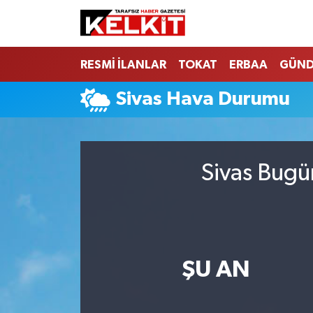
RESMİ İLANLAR
TOKAT
ERBAA
GÜN
Sivas Hava Durumu
Sivas Bugü
ŞU AN