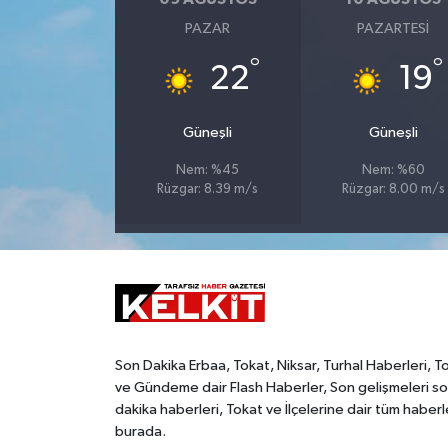
PAZAR
PAZARTESI
°
°
22
19
Güneşli
Güneşli
Nem: %45
Nem: %60
Rüzgar: 8.39 m/s
Rüzgar: 8.00 m/s
Son Dakika Erbaa, Tokat, Niksar, Turhal Haberleri, T
ve Gündeme dair Flash Haberler, Son gelişmeleri s
dakika haberleri, Tokat ve İlçelerine dair tüm haberl
burada.