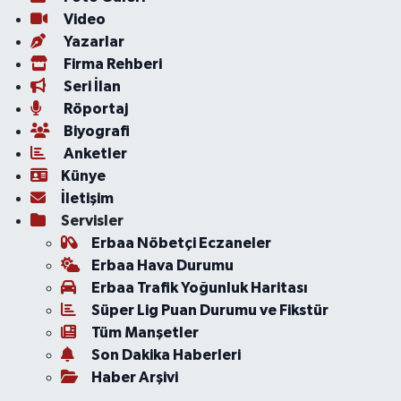
Video
Yazarlar
Firma Rehberi
Seri İlan
Röportaj
Biyografi
Anketler
Künye
İletişim
Servisler
Erbaa Nöbetçi Eczaneler
Erbaa Hava Durumu
Erbaa Trafik Yoğunluk Haritası
Süper Lig Puan Durumu ve Fikstür
Tüm Manşetler
Son Dakika Haberleri
Haber Arşivi