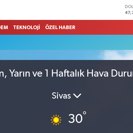
DO
47,
EU
55,
DEM
TEKNOLOJİ
ÖZEL HABER
STE
64,
GRA
666
BİS
13.
BIT
n, Yarın ve 1 Haftalık Hava Dur
64.
Sivas
°
30