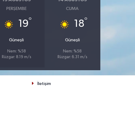
PERŞEMBE
CUMA
°
°
19
18
Güneşli
Güneşli
Nem: %58
Nem: %58
Rüzgar: 8.19 m/s
Rüzgar: 6.31 m/s
İletişim