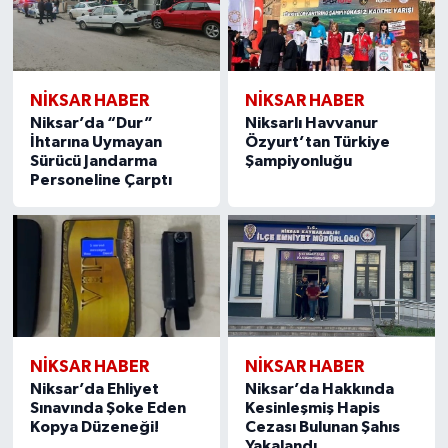
NİKSAR HABER
NİKSAR HABER
Niksar’da “Dur”
Niksarlı Havvanur
İhtarına Uymayan
Özyurt’tan Türkiye
Sürücü Jandarma
Şampiyonluğu
Personeline Çarptı
NİKSAR HABER
NİKSAR HABER
Niksar’da Ehliyet
Niksar’da Hakkında
Sınavında Şoke Eden
Kesinleşmiş Hapis
Kopya Düzeneği!
Cezası Bulunan Şahıs
Yakalandı