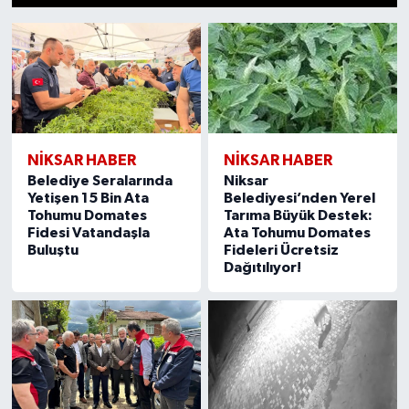
NİKSAR HABER
NİKSAR HABER
Belediye Seralarında
Niksar
Yetişen 15 Bin Ata
Belediyesi’nden Yerel
Tohumu Domates
Tarıma Büyük Destek:
Fidesi Vatandaşla
Ata Tohumu Domates
Buluştu
Fideleri Ücretsiz
Dağıtılıyor!