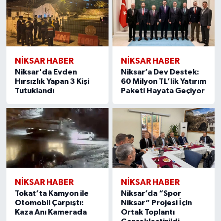
NİKSAR HABER
NİKSAR HABER
Niksar'da Evden
Niksar’a Dev Destek:
Hırsızlık Yapan 3 Kişi
60 Milyon TL’lik Yatırım
Tutuklandı
Paketi Hayata Geçiyor
NİKSAR HABER
NİKSAR HABER
Tokat’ta Kamyon ile
Niksar’da “Spor
Otomobil Çarpıştı:
Niksar” Projesi İçin
Kaza Anı Kamerada
Ortak Toplantı