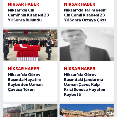
NİKSAR HABER
NİKSAR HABER
Niksar’da Cin
Niksar’da Tarihi Keşif:
Camii'nin Kitabesi 23
Cin Camii Kitabesi 23
Yıl Sonra Bulundu
Yıl Sonra Ortaya Çıktı
NİKSAR HABER
NİKSAR HABER
Niksar’da Görev
Niksar’da Görev
Başında Hayatını
Başındaki Jandarma
Kaybeden Uzman
Uzman Çavuş Kalp
Çavuşa Tören
Krizi Sonucu Hayatını
Kaybetti