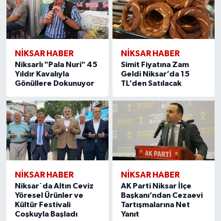
NİKSAR HABER
NİKSAR HABER
Niksarlı "Pala Nuri" 45
Simit Fiyatına Zam
Yıldır Kavalıyla
Geldi Niksar’da 15
Gönüllere Dokunuyor
TL’den Satılacak
NİKSAR HABER
NİKSAR HABER
Niksar`da Altın Ceviz
AK Parti Niksar İlçe
Yöresel Ürünler ve
Başkanı’ndan Cezaevi
Kültür Festivali
Tartışmalarına Net
Coşkuyla Başladı
Yanıt