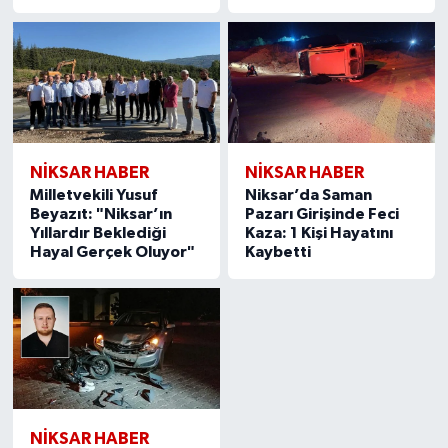
NİKSAR HABER
NİKSAR HABER
Milletvekili Yusuf
Niksar’da Saman
Beyazıt: "Niksar’ın
Pazarı Girişinde Feci
Yıllardır Beklediği
Kaza: 1 Kişi Hayatını
Hayal Gerçek Oluyor"
Kaybetti
NİKSAR HABER