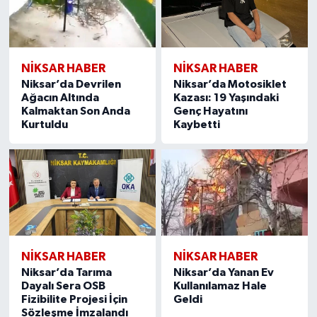
NİKSAR HABER
NİKSAR HABER
Niksar’da Devrilen
Niksar’da Motosiklet
Ağacın Altında
Kazası: 19 Yaşındaki
Kalmaktan Son Anda
Genç Hayatını
Kurtuldu
Kaybetti
NİKSAR HABER
NİKSAR HABER
Niksar’da Tarıma
Niksar’da Yanan Ev
Dayalı Sera OSB
Kullanılamaz Hale
Fizibilite Projesi İçin
Geldi
Sözleşme İmzalandı