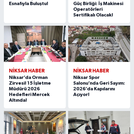
Esnafıyla Buluştu!
Güç Birliği: İş Makinesi
Operatörleri
Sertifikalı Olacak!
NİKSAR HABER
NİKSAR HABER
Niksar’da Orman
Niksar Spor
Zirvesi! 15 İşletme
Salonu’nda Geri Sayım:
Müdürü 2026
2026’da Kapılarını
Hedefleri Mercek
Açıyor!
Altında!