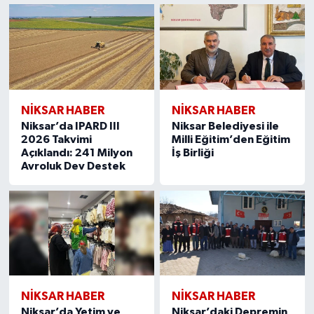
NİKSAR HABER
NİKSAR HABER
Niksar’da IPARD III
Niksar Belediyesi ile
2026 Takvimi
Milli Eğitim’den Eğitim
Açıklandı: 241 Milyon
İş Birliği
Avroluk Dev Destek
NİKSAR HABER
NİKSAR HABER
Niksar’da Yetim ve
Niksar’daki Depremin