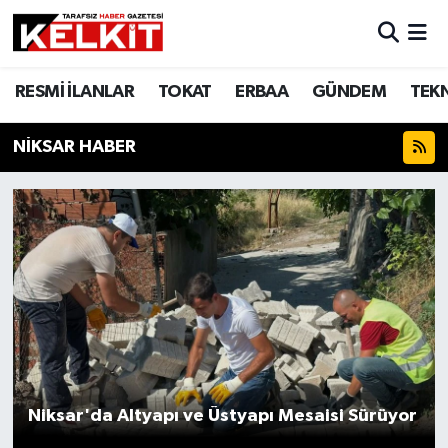
RESMİ İLANLAR
TOKAT
ERBAA
GÜNDEM
TEK
NİKSAR HABER
Niksar'da Altyapı ve Üstyapı Mesaisi Sürüyor