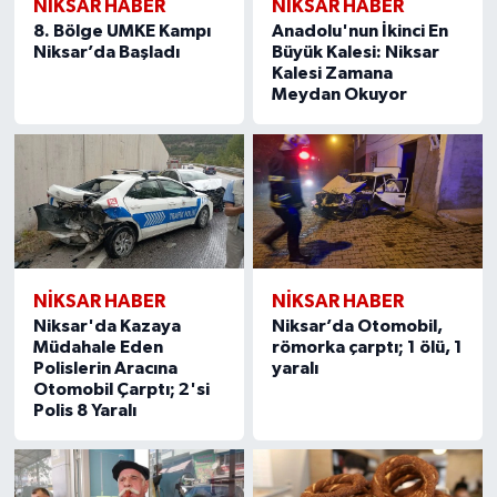
NİKSAR HABER
NİKSAR HABER
8. Bölge UMKE Kampı
Anadolu'nun İkinci En
Niksar’da Başladı
Büyük Kalesi: Niksar
Kalesi Zamana
Meydan Okuyor
NİKSAR HABER
NİKSAR HABER
Niksar'da Kazaya
Niksar’da Otomobil,
Müdahale Eden
römorka çarptı; 1 ölü, 1
Polislerin Aracına
yaralı
Otomobil Çarptı; 2'si
Polis 8 Yaralı