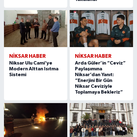
NİKSAR HABER
NİKSAR HABER
Niksar Ulu Cami’ye
Arda Güler’in “Ceviz”
Modern Alttan Isıtma
Paylaşımına
Sistemi
Niksar’dan Yanıt:
“Enerjini Bir Gün
Niksar Ceviziyle
Toplamaya Bekleriz”