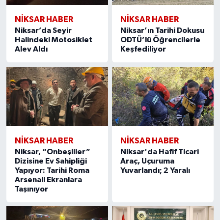
NİKSAR HABER
NİKSAR HABER
Niksar’da Seyir
Niksar’ın Tarihi Dokusu
Halindeki Motosiklet
ODTÜ’lü Öğrencilerle
Alev Aldı
Keşfediliyor
NİKSAR HABER
NİKSAR HABER
Niksar, “Onbeşliler”
Niksar'da Hafif Ticari
Dizisine Ev Sahipliği
Araç, Uçuruma
Yapıyor: Tarihi Roma
Yuvarlandı; 2 Yaralı
Arsenali Ekranlara
Taşınıyor