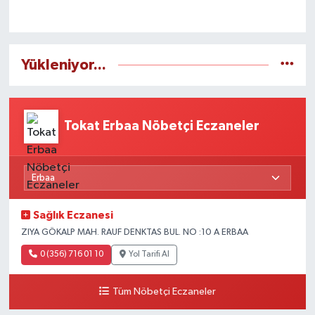
Yükleniyor...
Tokat Erbaa Nöbetçi Eczaneler
Sağlık Eczanesi
ZIYA GÖKALP MAH. RAUF DENKTAS BUL. NO :10 A ERBAA
0 (356) 716 01 10
Yol Tarifi Al
Tüm Nöbetçi Eczaneler