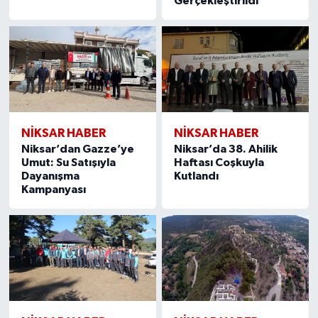
Gerçekleştirildi
NİKSAR HABER
NİKSAR HABER
Niksar’dan Gazze’ye
Niksar’da 38. Ahilik
Umut: Su Satışıyla
Haftası Coşkuyla
Dayanışma
Kutlandı
Kampanyası