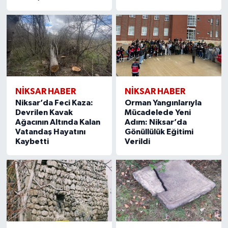
NİKSAR HABER
NİKSAR HABER
Niksar’da Feci Kaza:
Orman Yangınlarıyla
Devrilen Kavak
Mücadelede Yeni
Ağacının Altında Kalan
Adım: Niksar’da
Vatandaş Hayatını
Gönüllülük Eğitimi
Kaybetti
Verildi