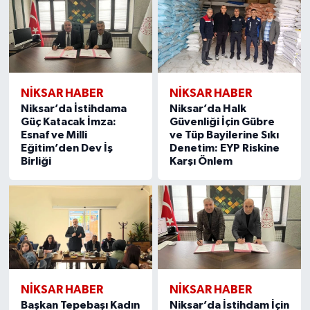
NİKSAR HABER
NİKSAR HABER
Niksar’da İstihdama
Niksar’da Halk
Güç Katacak İmza:
Güvenliği İçin Gübre
Esnaf ve Milli
ve Tüp Bayilerine Sıkı
Eğitim’den Dev İş
Denetim: EYP Riskine
Birliği
Karşı Önlem
NİKSAR HABER
NİKSAR HABER
Başkan Tepebaşı Kadın
Niksar’da İstihdam İçin