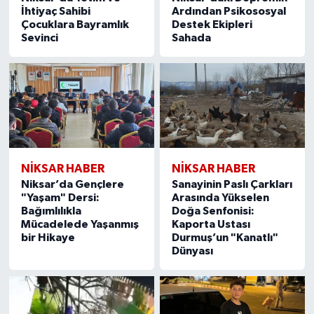
İhtiyaç Sahibi
Ardından Psikososyal
Çocuklara Bayramlık
Destek Ekipleri
Sevinci
Sahada
NİKSAR HABER
NİKSAR HABER
Niksar’da Gençlere
Sanayinin Paslı Çarkları
"Yaşam" Dersi:
Arasında Yükselen
Bağımlılıkla
Doğa Senfonisi:
Mücadelede Yaşanmış
Kaporta Ustası
bir Hikaye
Durmuş’un "Kanatlı"
Dünyası