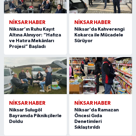
NİKSAR HABER
NİKSAR HABER
Niksar’ın Ruhu Kayıt
Niksar’da Kahverengi
Altına Alınıyor: “Hafıza
Kokarca ile Mücadele
ve Hatıra Mekânları
Sürüyor
Projesi” Başladı
NİKSAR HABER
NİKSAR HABER
Niksar Sulugöl
Niksar’da Ramazan
Bayramda Piknikçilerle
Öncesi Gıda
Doldu
Denetimleri
Sıklaştırıldı