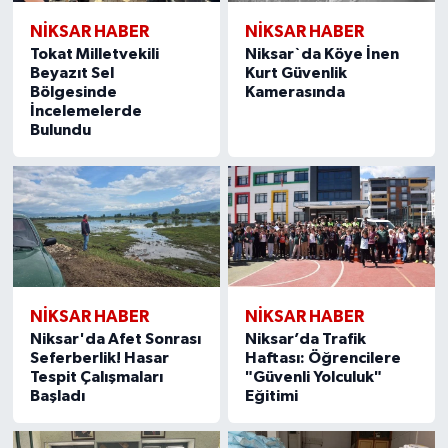
NİKSAR HABER
NİKSAR HABER
Tokat Milletvekili
Niksar`da Köye İnen
Beyazıt Sel
Kurt Güvenlik
Bölgesinde
Kamerasında
İncelemelerde
Bulundu
NİKSAR HABER
NİKSAR HABER
Niksar'da Afet Sonrası
Niksar’da Trafik
Seferberlik! Hasar
Haftası: Öğrencilere
Tespit Çalışmaları
"Güvenli Yolculuk"
Başladı
Eğitimi