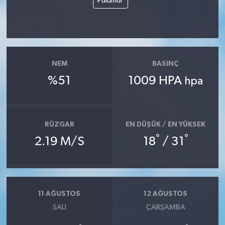
Pülümür
NEM
BASINÇ
%51
1009 HPA
hpa
RÜZGAR
EN DÜŞÜK / EN YÜKSEK
°
°
2.19 M/S
18
/ 31
11 AĞUSTOS
12 AĞUSTOS
SALI
ÇARŞAMBA