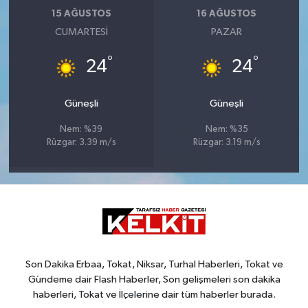
15 AĞUSTOS
16 AĞUSTOS
CUMARTESI
PAZAR
°
°
24
24
Güneşli
Güneşli
Nem: %39
Nem: %35
Rüzgar: 3.39 m/s
Rüzgar: 3.19 m/s
Son Dakika Erbaa, Tokat, Niksar, Turhal Haberleri, Tokat ve
Gündeme dair Flash Haberler, Son gelişmeleri son dakika
haberleri, Tokat ve İlçelerine dair tüm haberler burada.