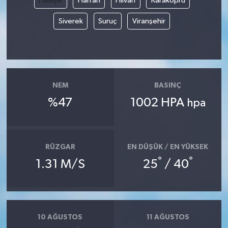
Haliliye
Harran
Hilvan
Karaköprü
Siverek
Suruç
Viranşehir
NEM
BASINÇ
%47
1002 HPA
hpa
RÜZGAR
EN DÜŞÜK / EN YÜKSEK
°
°
1.31 M/S
25
/ 40
10 AĞUSTOS
11 AĞUSTOS