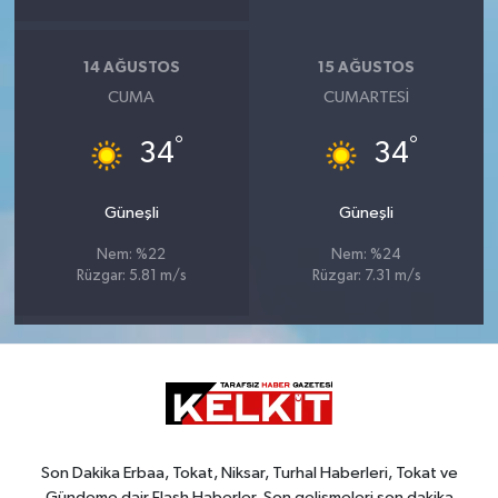
14 AĞUSTOS
15 AĞUSTOS
CUMA
CUMARTESI
°
°
34
34
Güneşli
Güneşli
Nem: %22
Nem: %24
Rüzgar: 5.81 m/s
Rüzgar: 7.31 m/s
Son Dakika Erbaa, Tokat, Niksar, Turhal Haberleri, Tokat ve
Gündeme dair Flash Haberler, Son gelişmeleri son dakika