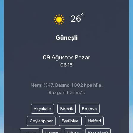
°
26
Güneşli
09 Ağustos Pazar
06:15
Nem: %47, Basınç: 1002 hpa hPa,
Rüzgar: 1.31 m/s
Akçakale
Birecik
Bozova
Ceylanpınar
Eyyübiye
Halfeti