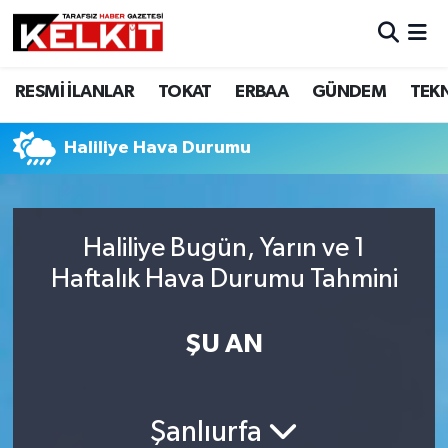
RESMİ İLANLAR
TOKAT
ERBAA
GÜNDEM
TEK
Haliliye Hava Durumu
Haliliye Bugün, Yarın ve 1
Haftalık Hava Durumu Tahmini
ŞU AN
Şanlıurfa