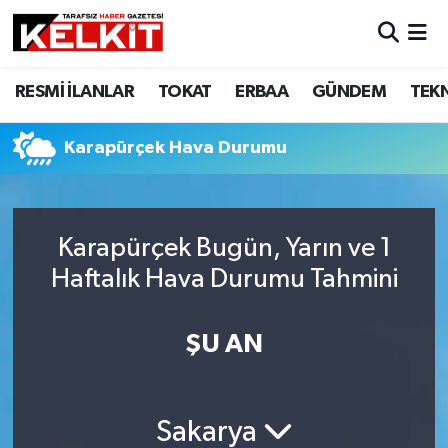
RESMİ İLANLAR
TOKAT
ERBAA
GÜNDEM
TEK
Karapürçek Hava Durumu
Karapürçek Bugün, Yarın ve 1
Haftalık Hava Durumu Tahmini
ŞU AN
Sakarya