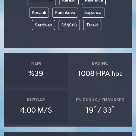
Karapürçek
Karasu
Kaynarca
Kocaali
Pamukova
Sapanca
Serdivan
Söğütlü
Taraklı
NEM
BASINÇ
%39
1008 HPA
hpa
RÜZGAR
EN DÜŞÜK / EN YÜKSEK
°
°
4.00 M/S
19
/ 33