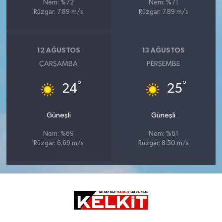
Nem: %72
Nem: %71
Rüzgar: 7.89 m/s
Rüzgar: 7.89 m/s
12 AĞUSTOS
13 AĞUSTOS
ÇARŞAMBA
PERŞEMBE
°
°
24
25
Güneşli
Güneşli
Nem: %69
Nem: %61
Rüzgar: 6.69 m/s
Rüzgar: 8.50 m/s