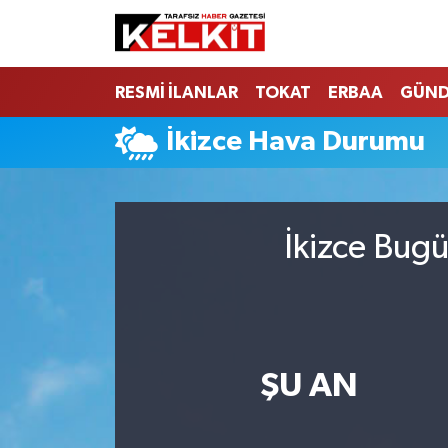
RESMİ İLANLAR
TOKAT
ERBAA
GÜN
İkizce Hava Durumu
İkizce Bugü
ŞU AN