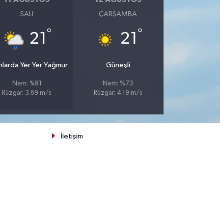
SALI
ÇARŞAMBA
°
°
21
21
nlarda Yer Yer Yağmur
Güneşli
Nem: %81
Nem: %73
Rüzgar: 3.69 m/s
Rüzgar: 4.19 m/s
İletişim