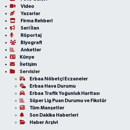
Video
Yazarlar
Firma Rehberi
Seri İlan
Röportaj
Biyografi
Anketler
Künye
İletişim
Servisler
Erbaa Nöbetçi Eczaneler
Erbaa Hava Durumu
Erbaa Trafik Yoğunluk Haritası
Süper Lig Puan Durumu ve Fikstür
Tüm Manşetler
Son Dakika Haberleri
Haber Arşivi