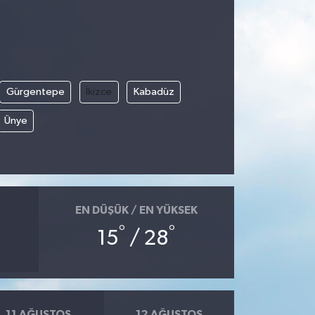
Gürgentepe
İkizce
Kabadüz
Ünye
EN DÜŞÜK / EN YÜKSEK
°
°
15
/ 28
11 AĞUSTOS
12 AĞUSTOS