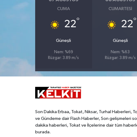
CUMA
CUMARTESI
°
°
22
22
Güneşli
Güneşli
Nem: %69
Nem: %63
Rüzgar: 3.89 m/s
Rüzgar: 3.89 m/s
Son Dakika Erbaa, Tokat, Niksar, Turhal Haberleri, T
ve Gündeme dair Flash Haberler, Son gelişmeleri s
dakika haberleri, Tokat ve İlçelerine dair tüm haberl
burada.