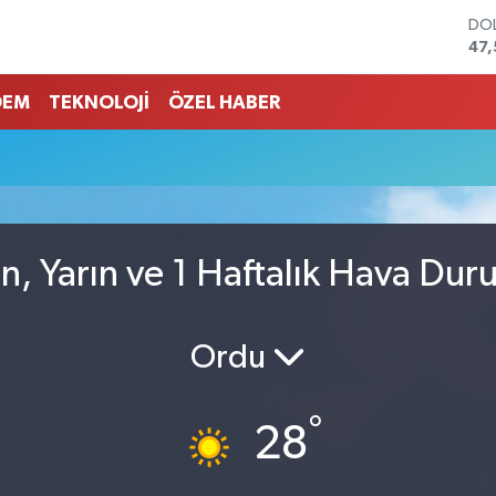
DO
47
EU
55
DEM
TEKNOLOJİ
ÖZEL HABER
STE
64
GRA
651
BİS
13.
BIT
n, Yarın ve 1 Haftalık Hava Du
64.
Ordu
°
28