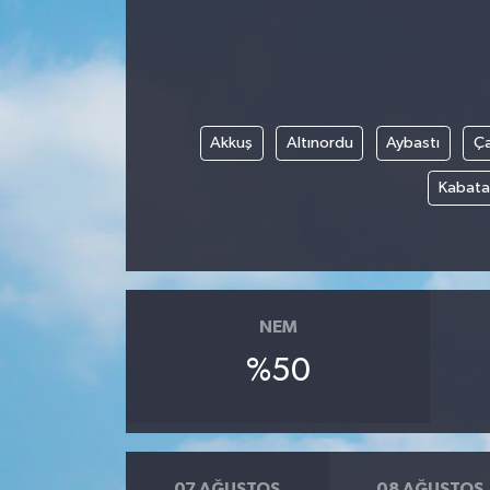
Akkuş
Altınordu
Aybastı
Ç
Kabata
NEM
%50
07 AĞUSTOS
08 AĞUSTOS