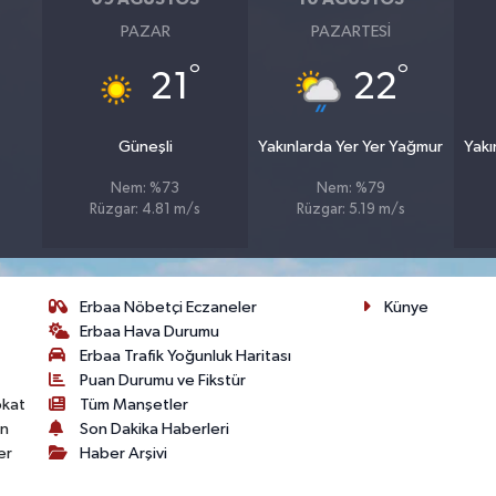
PAZAR
PAZARTESI
°
°
21
22
Güneşli
Yakınlarda Yer Yer Yağmur
Yakı
Nem: %73
Nem: %79
Rüzgar: 4.81 m/s
Rüzgar: 5.19 m/s
Erbaa Nöbetçi Eczaneler
Künye
Erbaa Hava Durumu
Erbaa Trafik Yoğunluk Haritası
Puan Durumu ve Fikstür
okat
Tüm Manşetler
on
Son Dakika Haberleri
er
Haber Arşivi