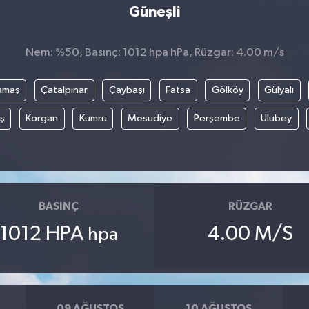
Güneşli
Nem: %50, Basınç: 1012 hpa hPa, Rüzgar: 4.00 m/s
amaş
Çatalpınar
Çaybaşı
Fatsa
Gölköy
Gülyalı
ş
Korgan
Kumru
Mesudiye
Perşembe
Ulubey
BASINÇ
RÜZGAR
1012 HPA
4.00 M/S
hpa
09 AĞUSTOS
10 AĞUSTOS