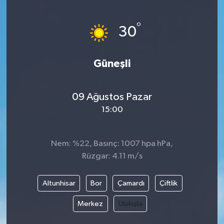
°
30
Güneşli
09 Ağustos Pazar
15:00
Nem: %22, Basınç: 1007 hpa hPa,
Rüzgar: 4.11 m/s
Altunhisar
Bor
Çamardı
Çiftlik
Merkez
Ulukışla