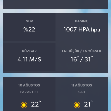
NEM
BASINÇ
%22
1007 HPA
hpa
RÜZGAR
EN DÜŞÜK / EN YÜKSEK
°
°
4.11 M/S
16
/ 31
10 AĞUSTOS
11 AĞUSTOS
PAZARTESI
SALI
°
°
22
21