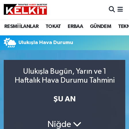
RESMİ İLANLAR
TOKAT
ERBAA
GÜNDEM
TEK
Ulukışla Hava Durumu
Ulukışla Bugün, Yarın ve 1
Haftalık Hava Durumu Tahmini
ŞU AN
Niğde