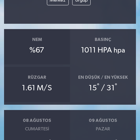
Merkez
Ürgüp
NEM
BASINÇ
%67
1011 HPA
hpa
RÜZGAR
EN DÜŞÜK / EN YÜKSEK
°
°
1.61 M/S
15
/ 31
08 AĞUSTOS
09 AĞUSTOS
CUMARTESI
PAZAR