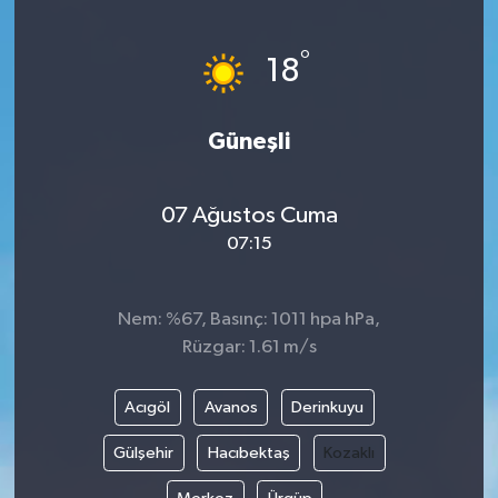
°
18
Güneşli
07 Ağustos Cuma
07:15
Nem: %67, Basınç: 1011 hpa hPa,
Rüzgar: 1.61 m/s
Acıgöl
Avanos
Derinkuyu
Gülşehir
Hacıbektaş
Kozaklı