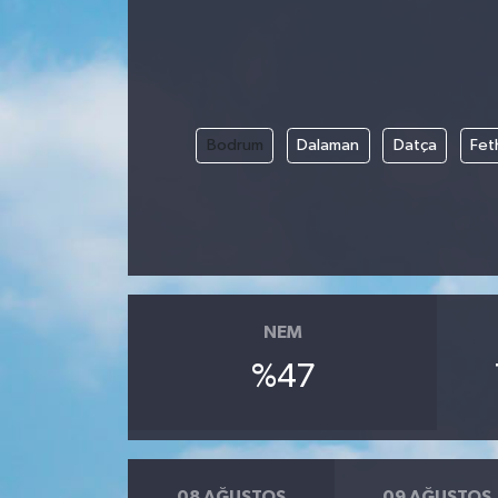
Bodrum
Dalaman
Datça
Fet
NEM
%47
08 AĞUSTOS
09 AĞUSTOS