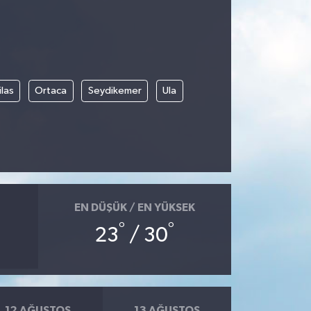
las
Ortaca
Seydikemer
Ula
EN DÜŞÜK / EN YÜKSEK
°
°
23
/ 30
12 AĞUSTOS
13 AĞUSTOS