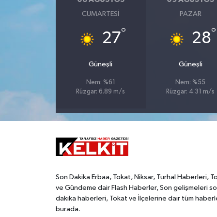
CUMARTESI
PAZAR
°
°
27
28
Güneşli
Güneşli
Nem: %61
Nem: %55
Rüzgar: 6.89 m/s
Rüzgar: 4.31 m/s
Son Dakika Erbaa, Tokat, Niksar, Turhal Haberleri, T
ve Gündeme dair Flash Haberler, Son gelişmeleri s
dakika haberleri, Tokat ve İlçelerine dair tüm haberl
burada.