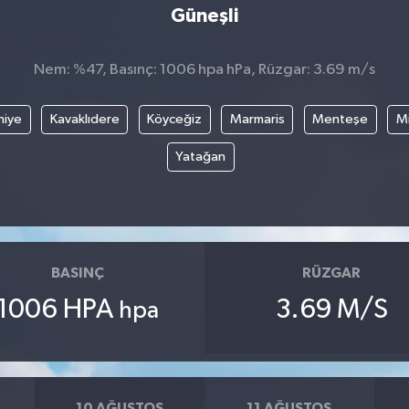
Güneşli
Nem: %47, Basınç: 1006 hpa hPa, Rüzgar: 3.69 m/s
hiye
Kavaklıdere
Köyceğiz
Marmaris
Menteşe
Mi
Yatağan
BASINÇ
RÜZGAR
1006 HPA
3.69 M/S
hpa
10 AĞUSTOS
11 AĞUSTOS