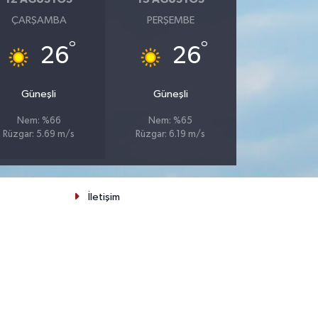
ÇARŞAMBA
PERŞEMBE
°
°
26
26
Güneşli
Güneşli
Nem: %66
Nem: %65
Rüzgar: 5.69 m/s
Rüzgar: 6.19 m/s
İletişim