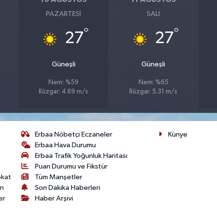
PAZARTESI
SALI
°
°
27
27
Güneşli
Güneşli
Nem: %59
Nem: %65
Rüzgar: 4.69 m/s
Rüzgar: 5.31 m/s
Erbaa Nöbetçi Eczaneler
Künye
Erbaa Hava Durumu
Erbaa Trafik Yoğunluk Haritası
Puan Durumu ve Fikstür
okat
Tüm Manşetler
on
Son Dakika Haberleri
er
Haber Arşivi