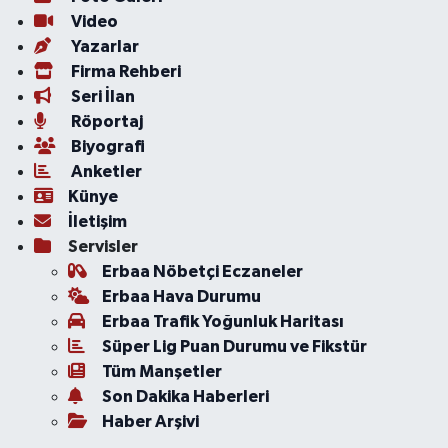
Video
Yazarlar
Firma Rehberi
Seri İlan
Röportaj
Biyografi
Anketler
Künye
İletişim
Servisler
Erbaa Nöbetçi Eczaneler
Erbaa Hava Durumu
Erbaa Trafik Yoğunluk Haritası
Süper Lig Puan Durumu ve Fikstür
Tüm Manşetler
Son Dakika Haberleri
Haber Arşivi