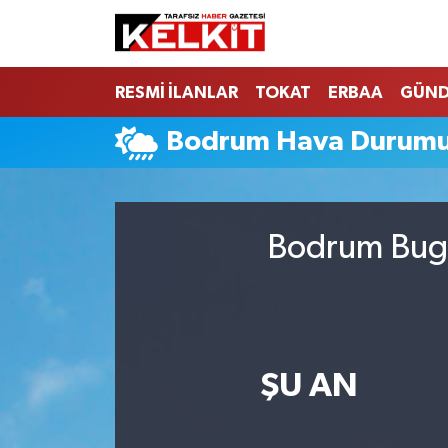
RESMİ İLANLAR
TOKAT
ERBAA
GÜN
Bodrum Hava Durum
Bodrum Bugü
ŞU AN