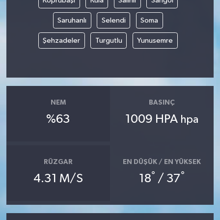
Köprübaşı
Kula
Salihli
Sarıgöl
Saruhanlı
Selendi
Soma
Şehzadeler
Turgutlu
Yunusemre
NEM
BASINÇ
%63
1009 HPA
hpa
RÜZGAR
EN DÜŞÜK / EN YÜKSEK
°
°
4.31 M/S
18
/ 37