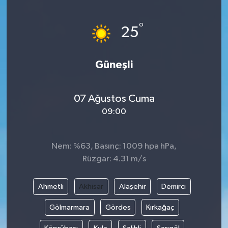
°
25
Güneşli
07 Ağustos Cuma
09:00
Nem: %63, Basınç: 1009 hpa hPa,
Rüzgar: 4.31 m/s
Ahmetli
Akhisar
Alaşehir
Demirci
Gölmarmara
Gördes
Kırkağaç