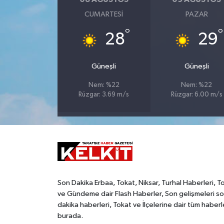
CUMARTESI
PAZAR
°
°
28
29
Güneşli
Güneşli
Nem: %22
Nem: %22
Rüzgar: 3.69 m/s
Rüzgar: 6.00 m/s
Son Dakika Erbaa, Tokat, Niksar, Turhal Haberleri, T
ve Gündeme dair Flash Haberler, Son gelişmeleri s
dakika haberleri, Tokat ve İlçelerine dair tüm haberl
burada.