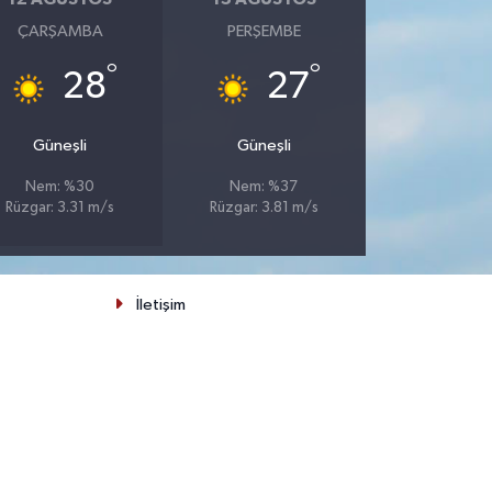
ÇARŞAMBA
PERŞEMBE
°
°
28
27
Güneşli
Güneşli
Nem: %30
Nem: %37
Rüzgar: 3.31 m/s
Rüzgar: 3.81 m/s
İletişim