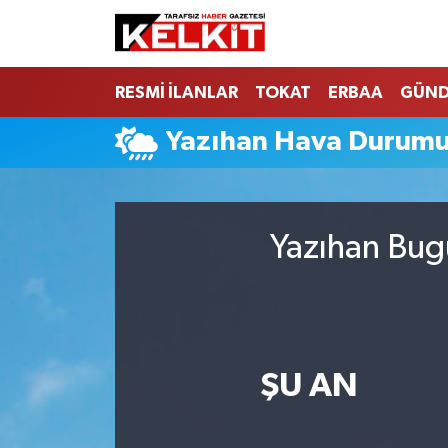
RESMİ İLANLAR
TOKAT
ERBAA
GÜN
Yazıhan Hava Durum
Yazıhan Bug
ŞU AN