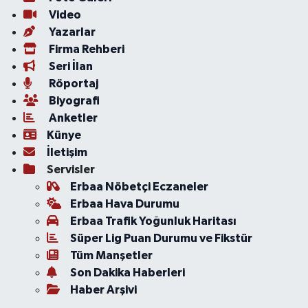
Video
Yazarlar
Firma Rehberi
Seri İlan
Röportaj
Biyografi
Anketler
Künye
İletişim
Servisler
Erbaa Nöbetçi Eczaneler
Erbaa Hava Durumu
Erbaa Trafik Yoğunluk Haritası
Süper Lig Puan Durumu ve Fikstür
Tüm Manşetler
Son Dakika Haberleri
Haber Arşivi