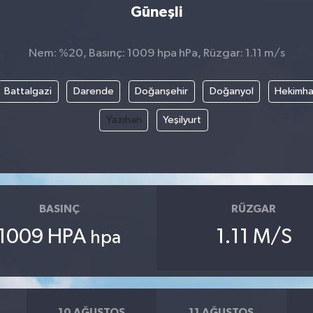
Güneşli
Nem: %20, Basınç: 1009 hpa hPa, Rüzgar: 1.11 m/s
Battalgazi
Darende
Doğanşehir
Doğanyol
Hekimh
Yazıhan
Yeşilyurt
BASINÇ
RÜZGAR
1009 HPA
1.11 M/S
hpa
10 AĞUSTOS
11 AĞUSTOS