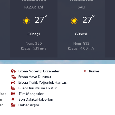
PAZARTESI
SALI
°
°
27
27
Güneşli
Güneşli
Nem: %30
Nem: %32
Rüzgar: 5.19 m/s
Rüzgar: 4.00 m/s
Erbaa Nöbetçi Eczaneler
Künye
Erbaa Hava Durumu
Erbaa Trafik Yoğunluk Haritası
Puan Durumu ve Fikstür
okat
Tüm Manşetler
on
Son Dakika Haberleri
er
Haber Arşivi