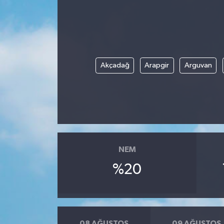
Akçadağ
Arapgir
Arguvan
NEM
%20
08 AĞUSTOS
09 AĞUSTOS