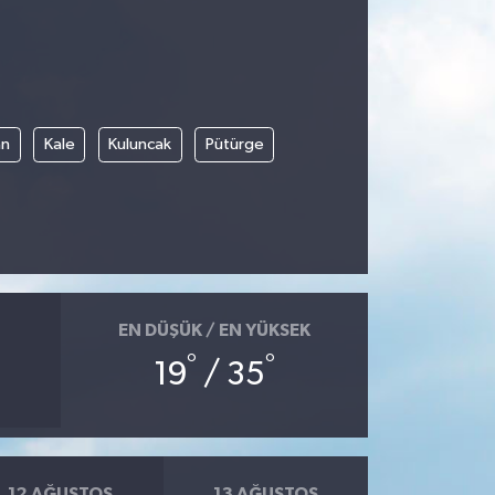
an
Kale
Kuluncak
Pütürge
EN DÜŞÜK / EN YÜKSEK
°
°
19
/ 35
12 AĞUSTOS
13 AĞUSTOS