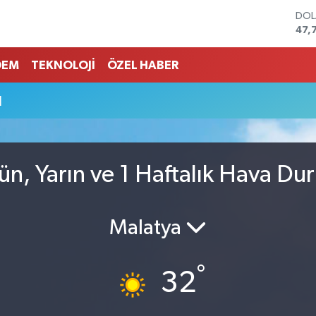
DO
47,
EU
55,
DEM
TEKNOLOJİ
ÖZEL HABER
STE
64,
u
GRA
657
BİS
13.
BIT
ün, Yarın ve 1 Haftalık Hava Du
64.
Malatya
°
32