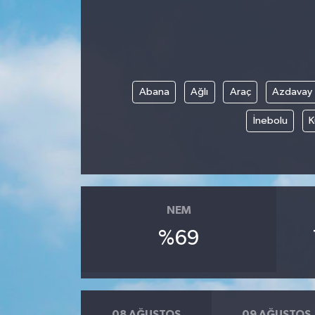
Abana
Ağlı
Araç
Azdavay
İnebolu
K
NEM
%69
08 AĞUSTOS
09 AĞUSTOS