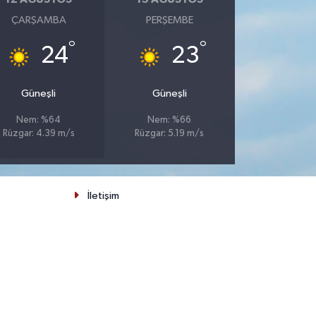
ÇARŞAMBA
PERŞEMBE
°
°
24
23
Güneşli
Güneşli
Nem: %64
Nem: %66
Rüzgar: 4.39 m/s
Rüzgar: 5.19 m/s
İletişim