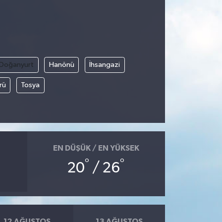
Doğanyurt
Hanönü
İhsangazi
rü
Tosya
EN DÜŞÜK / EN YÜKSEK
°
°
20
/ 26
12 AĞUSTOS
13 AĞUSTOS