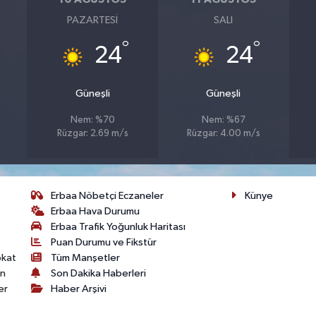
PAZARTESI
SALI
°
°
24
24
Güneşli
Güneşli
Nem: %70
Nem: %67
Rüzgar: 2.69 m/s
Rüzgar: 4.00 m/s
Erbaa Nöbetçi Eczaneler
Künye
Erbaa Hava Durumu
Erbaa Trafik Yoğunluk Haritası
Puan Durumu ve Fikstür
okat
Tüm Manşetler
on
Son Dakika Haberleri
er
Haber Arşivi