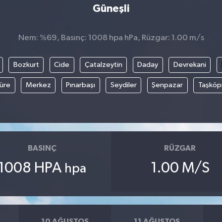
Güneşli
Nem: %69, Basınç: 1008 hpa hPa, Rüzgar: 1.00 m/s
Bozkurt
Cide
Çatalzeytin
Daday
Devrekani
üre
Merkez
Pınarbaşı
Seydiler
Şenpazar
Taşköp
BASINÇ
RÜZGAR
1008 HPA
1.00 M/S
hpa
10 AĞUSTOS
11 AĞUSTOS