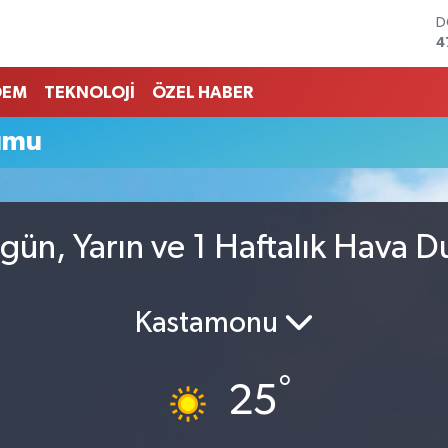
D
4
E
5
DEM
TEKNOLOJİ
ÖZEL HABER
S
6
umu
G
6
B
1
B
ün, Yarın ve 1 Haftalık Hava 
6
Kastamonu
°
25