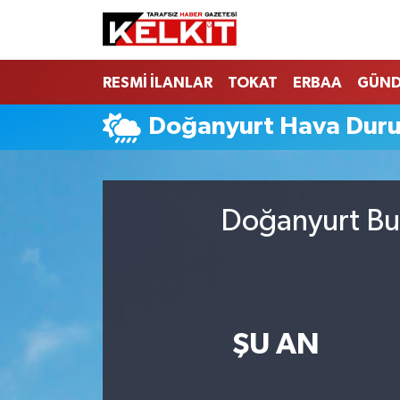
RESMİ İLANLAR
TOKAT
ERBAA
GÜN
Doğanyurt Hava Dur
Doğanyurt Bug
ŞU AN