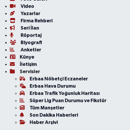
Video
Yazarlar
Firma Rehberi
Seri İlan
Röportaj
Biyografi
Anketler
Künye
İletişim
Servisler
Erbaa Nöbetçi Eczaneler
Erbaa Hava Durumu
Erbaa Trafik Yoğunluk Haritası
Süper Lig Puan Durumu ve Fikstür
Tüm Manşetler
Son Dakika Haberleri
Haber Arşivi