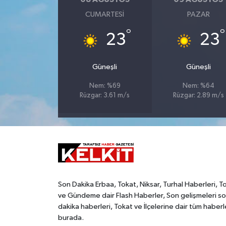
CUMARTESI
PAZAR
°
°
23
23
Güneşli
Güneşli
Nem: %69
Nem: %64
Rüzgar: 3.61 m/s
Rüzgar: 2.89 m/s
Son Dakika Erbaa, Tokat, Niksar, Turhal Haberleri, T
ve Gündeme dair Flash Haberler, Son gelişmeleri s
dakika haberleri, Tokat ve İlçelerine dair tüm haberl
burada.