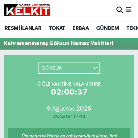
RESMİ İLANLAR
TOKAT
ERBAA
GÜNDEM
TEK
Kahramanmaraş Göksun Namaz Vakitleri
GÖKSUN
ÖĞLE VAKTINE KALAN SÜRE
02:00:37
9 Ağustos 2026
26 Safer 1448
Ümmetim hakkında en çok korktuğum kimse, ilmi