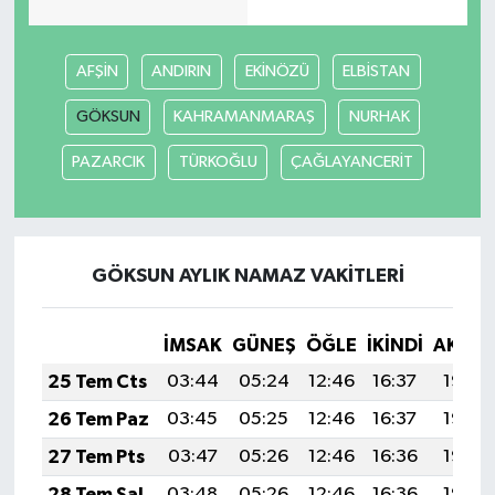
AFŞİN
ANDIRIN
EKİNÖZÜ
ELBİSTAN
GÖKSUN
KAHRAMANMARAŞ
NURHAK
PAZARCIK
TÜRKOĞLU
ÇAĞLAYANCERİT
GÖKSUN AYLIK NAMAZ VAKITLERI
İMSAK
GÜNEŞ
ÖĞLE
İKINDI
AKŞA
25 Tem Cts
03:44
05:24
12:46
16:37
19:57
26 Tem Paz
03:45
05:25
12:46
16:37
19:57
27 Tem Pts
03:47
05:26
12:46
16:36
19:56
28 Tem Sal
03:48
05:26
12:46
16:36
19:55