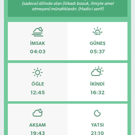
(sadece) dilinde olan (itikadı bozuk, ilmiyle amel
etmeyen) münafıklardır. (Hadis-i şerif)
İMSAK
GÜNEŞ
04:03
05:37
ÖĞLE
İKINDI
12:45
16:32
AKŞAM
YATSI
19:43
21:10