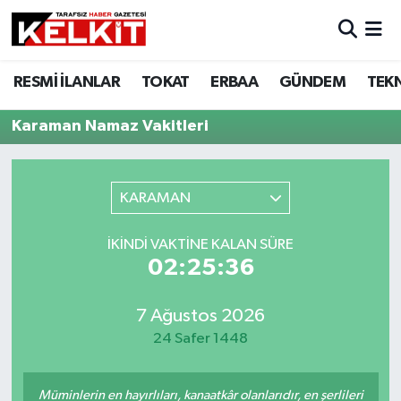
RESMİ İLANLAR
TOKAT
ERBAA
GÜNDEM
TEK
Karaman Namaz Vakitleri
KARAMAN
İKINDI VAKTINE KALAN SÜRE
02:25:36
7 Ağustos 2026
24 Safer 1448
Müminlerin en hayırlıları, kanaatkâr olanlarıdır, en şerlileri