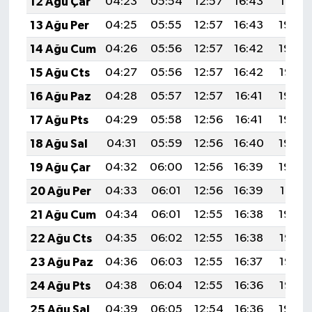
12 Ağu Çar
04:23
05:54
12:57
16:43
19:51
13 Ağu Per
04:25
05:55
12:57
16:43
19:50
14 Ağu Cum
04:26
05:56
12:57
16:42
19:48
15 Ağu Cts
04:27
05:56
12:57
16:42
19:47
16 Ağu Paz
04:28
05:57
12:57
16:41
19:46
17 Ağu Pts
04:29
05:58
12:56
16:41
19:45
18 Ağu Sal
04:31
05:59
12:56
16:40
19:43
19 Ağu Çar
04:32
06:00
12:56
16:39
19:42
20 Ağu Per
04:33
06:01
12:56
16:39
19:41
21 Ağu Cum
04:34
06:01
12:55
16:38
19:39
22 Ağu Cts
04:35
06:02
12:55
16:38
19:38
23 Ağu Paz
04:36
06:03
12:55
16:37
19:37
24 Ağu Pts
04:38
06:04
12:55
16:36
19:35
25 Ağu Sal
04:39
06:05
12:54
16:36
19:34