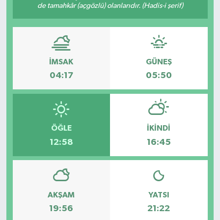
de tamahkâr (açgözlü) olanlarıdır. (Hadis-i şerif)
İMSAK
GÜNEŞ
04:17
05:50
ÖĞLE
İKINDI
12:58
16:45
AKŞAM
YATSI
19:56
21:22