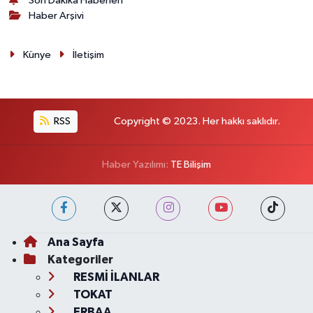
Son Dakika Haberleri
Haber Arşivi
Künye
İletişim
RSS
Copyright © 2023. Her hakkı saklıdır.
Haber Yazılımı:
TE Bilişim
Ana Sayfa
Kategoriler
RESMİ İLANLAR
TOKAT
ERBAA