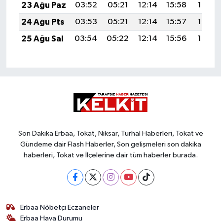
23 Ağu Paz
03:52
05:21
12:14
15:58
18:58
24 Ağu Pts
03:53
05:21
12:14
15:57
18:57
25 Ağu Sal
03:54
05:22
12:14
15:56
18:55
Son Dakika Erbaa, Tokat, Niksar, Turhal Haberleri, Tokat ve
Gündeme dair Flash Haberler, Son gelişmeleri son dakika
haberleri, Tokat ve İlçelerine dair tüm haberler burada.
Erbaa Nöbetçi Eczaneler
Erbaa Hava Durumu