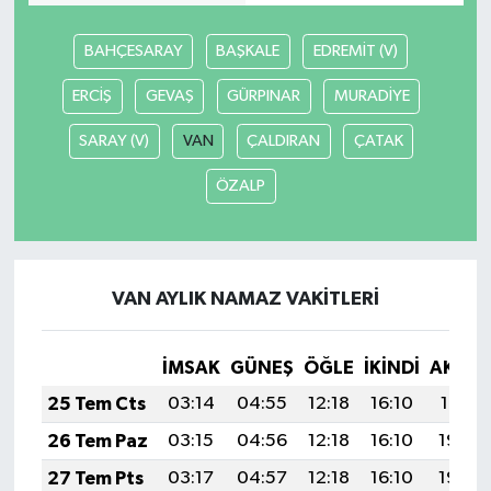
BAHÇESARAY
BAŞKALE
EDREMİT (V)
ERCİŞ
GEVAŞ
GÜRPINAR
MURADİYE
SARAY (V)
VAN
ÇALDIRAN
ÇATAK
ÖZALP
VAN AYLIK NAMAZ VAKITLERI
İMSAK
GÜNEŞ
ÖĞLE
İKINDI
AKŞA
25 Tem Cts
03:14
04:55
12:18
16:10
19:31
26 Tem Paz
03:15
04:56
12:18
16:10
19:30
27 Tem Pts
03:17
04:57
12:18
16:10
19:29