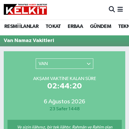
RESMİ İLANLAR
TOKAT
ERBAA
GÜNDEM
TEK
Van Namaz Vakitleri
VAN
AKŞAM VAKTINE KALAN SÜRE
02:44:20
6 Ağustos 2026
23 Safer 1448
Ve sizin ilâhınız, bir tek ilâhtır. Rahmân ve Rahîm olan