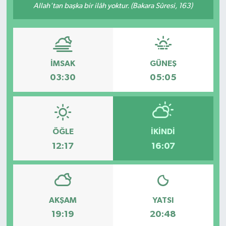
Allah'tan başka bir ilâh yoktur. (Bakara Sûresi, 163)
İMSAK
GÜNEŞ
03:30
05:05
ÖĞLE
İKINDI
12:17
16:07
AKŞAM
YATSI
19:19
20:48