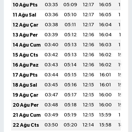
10 Ağu Pts
03:35
05:09
12:17
16:05
19:15
11 Ağu Sal
03:36
05:10
12:17
16:05
19:14
12 Ağu Çar
03:38
05:11
12:17
16:04
19:12
13 Ağu Per
03:39
05:12
12:16
16:04
19:11
14 Ağu Cum
03:40
05:13
12:16
16:03
19:10
15 Ağu Cts
03:42
05:13
12:16
16:02
19:09
16 Ağu Paz
03:43
05:14
12:16
16:02
19:07
17 Ağu Pts
03:44
05:15
12:16
16:01
19:06
18 Ağu Sal
03:45
05:16
12:15
16:01
19:05
19 Ağu Çar
03:47
05:17
12:15
16:00
19:03
20 Ağu Per
03:48
05:18
12:15
16:00
19:02
21 Ağu Cum
03:49
05:19
12:15
15:59
19:01
22 Ağu Cts
03:50
05:20
12:14
15:58
18:59