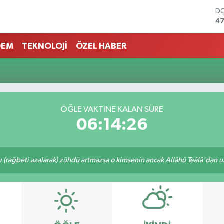
D
47
E
55
DEM
TEKNOLOJİ
ÖZEL HABER
ST
64
GR
6
Bİ
13
ÖĞLE VAKTINE KALAN SÜRE
BI
06:14:26
64
ı (rağbeti azalarak) zühdü artmazsa o kimsenin ancak Allâhü Teâlâ'dan uzak