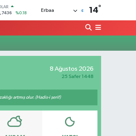
°
OLAR
14
Erbaa
,7436
%0.18
URO
,2510
%0.32
ERLİN
,4811
%0.38
AM ALTIN
660.55
%0.03
ST100
.779
%-14
8 Ağustos 2026
TCOIN
.960,21
%0.87
25 Safer 1448
lığı artmış olur. (Hadis-i şerif)