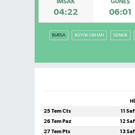
İMSAK
GÜNEŞ
04:22
06:01
BURSA
BÜYÜK ORHAN
GEMLİK
H
25 Tem Cts
11 Sa
26 Tem Paz
12 Sa
27 Tem Pts
13 Sa