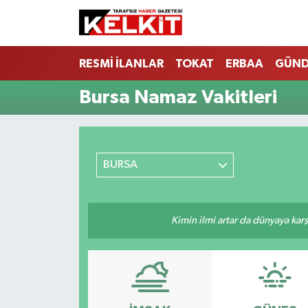
RESMİ İLANLAR
TOKAT
ERBAA
GÜN
Bursa Namaz Vakitleri
BURSA
Kimin ilmi artar da dünyaya karş