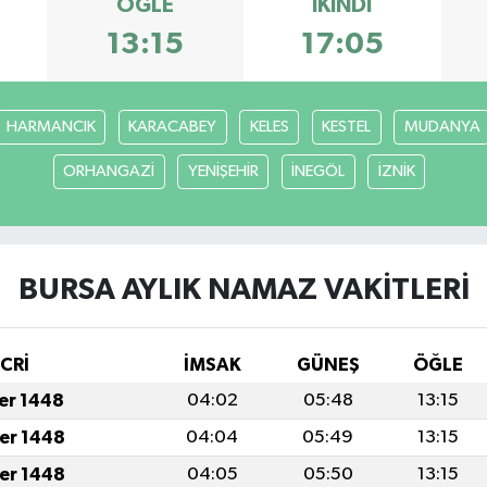
ÖĞLE
İKINDI
13:15
17:05
HARMANCIK
KARACABEY
KELES
KESTEL
MUDANYA
ORHANGAZİ
YENİŞEHİR
İNEGÖL
İZNİK
BURSA AYLIK NAMAZ VAKITLERI
İCRİ
İMSAK
GÜNEŞ
ÖĞLE
fer 1448
04:02
05:48
13:15
fer 1448
04:04
05:49
13:15
fer 1448
04:05
05:50
13:15