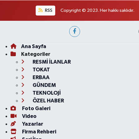
RSS
Copyright © 2023. Her hakkı saklıdır.
Ana Sayfa
Kategoriler
RESMİ İLANLAR
TOKAT
ERBAA
GÜNDEM
TEKNOLOJİ
ÖZEL HABER
Foto Galeri
Video
Yazarlar
Firma Rehberi