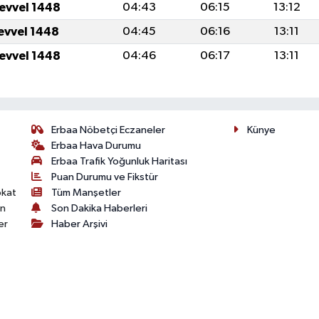
levvel 1448
04:43
06:15
13:12
levvel 1448
04:45
06:16
13:11
levvel 1448
04:46
06:17
13:11
Erbaa Nöbetçi Eczaneler
Künye
Erbaa Hava Durumu
Erbaa Trafik Yoğunluk Haritası
Puan Durumu ve Fikstür
okat
Tüm Manşetler
on
Son Dakika Haberleri
er
Haber Arşivi