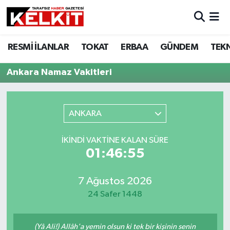
RESMİ İLANLAR
TOKAT
ERBAA
GÜNDEM
TEK
Ankara Namaz Vakitleri
ANKARA
İKINDI VAKTINE KALAN SÜRE
01:46:55
7 Ağustos 2026
24 Safer 1448
(Yâ Ali!) Allâh'a yemin olsun ki tek bir kişinin senin