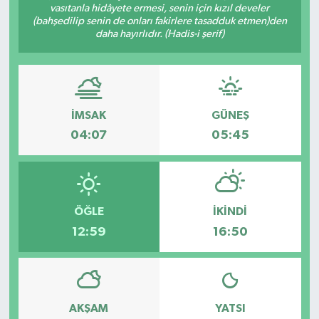
vasıtanla hidâyete ermesi, senin için kızıl develer
(bahşedilip senin de onları fakirlere tasadduk etmen)den
daha hayırlıdır. (Hadis-i şerif)
İMSAK
GÜNEŞ
04:07
05:45
ÖĞLE
İKINDI
12:59
16:50
AKŞAM
YATSI