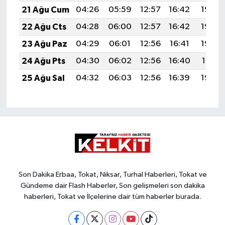
21 Ağu Cum
04:26
05:59
12:57
16:42
19:45
22 Ağu Cts
04:28
06:00
12:57
16:42
19:44
23 Ağu Paz
04:29
06:01
12:56
16:41
19:42
24 Ağu Pts
04:30
06:02
12:56
16:40
19:41
25 Ağu Sal
04:32
06:03
12:56
16:39
19:39
Son Dakika Erbaa, Tokat, Niksar, Turhal Haberleri, Tokat ve
Gündeme dair Flash Haberler, Son gelişmeleri son dakika
haberleri, Tokat ve İlçelerine dair tüm haberler burada.