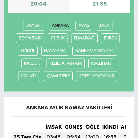
20:04
21:35
AKYURT
ANKARA
AYAŞ
BALA
BEYPAZARI
CUBUK
ELMADAĞ
EVREN
GÜDÜL
HAYMANA
KAHRAMANKAZAN
KALECİK
KIZILCAHAMAM
NALLIHAN
POLATLI
ÇAMLIDERE
ŞEREFLİKOÇHİSAR
ANKARA AYLIK NAMAZ VAKITLERI
İMSAK
GÜNEŞ
ÖĞLE
İKINDI
AKŞA
25 Tem Cts
03:48
05:34
13:00
16:55
20:17