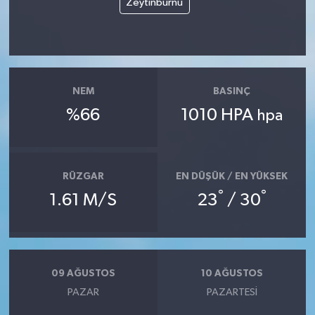
Zeytinburnu
NEM
BASINÇ
%66
1010 HPA
hpa
RÜZGAR
EN DÜŞÜK / EN YÜKSEK
°
°
1.61 M/S
23
/ 30
09 AĞUSTOS
10 AĞUSTOS
PAZAR
PAZARTESI