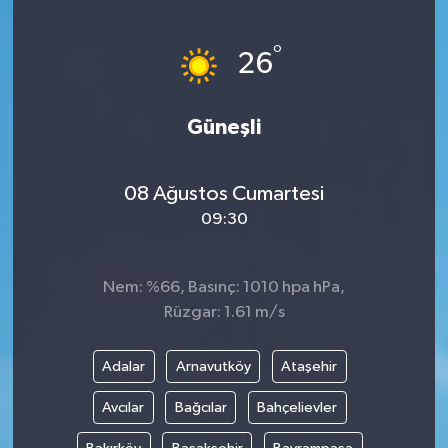
°
26
Güneşli
08 Ağustos Cumartesi
09:30
Nem: %66, Basınç: 1010 hpa hPa,
Rüzgar: 1.61 m/s
Adalar
Arnavutköy
Ataşehir
Avcılar
Bağcılar
Bahçelievler