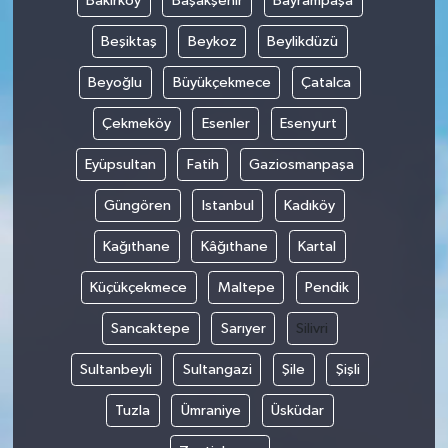
Bakırköy
Başakşehir
Bayrampaşa
Beşiktaş
Beykoz
Beylikdüzü
Beyoğlu
Büyükçekmece
Çatalca
Çekmeköy
Esenler
Esenyurt
Eyüpsultan
Fatih
Gaziosmanpaşa
Güngören
Istanbul
Kadıköy
Kağıthane
Kâğıthane
Kartal
Küçükçekmece
Maltepe
Pendik
Sancaktepe
Sarıyer
Silivri
Sultanbeyli
Sultangazi
Şile
Şişli
Tuzla
Ümraniye
Üsküdar