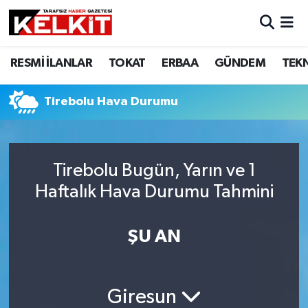
RESMİ İLANLAR
TOKAT
ERBAA
GÜNDEM
TEK
Tirebolu Hava Durumu
Tirebolu Bugün, Yarın ve 1
Haftalık Hava Durumu Tahmini
ŞU AN
Giresun