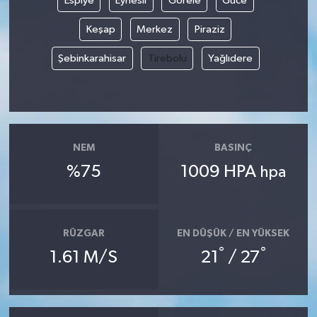
Espiye
Eynesil
Görele
Güce
Keşap
Merkez
Piraziz
Şebinkarahisar
Tirebolu
Yağlıdere
NEM
BASINÇ
%75
1009 HPA
hpa
RÜZGAR
EN DÜŞÜK / EN YÜKSEK
°
°
1.61 M/S
21
/ 27