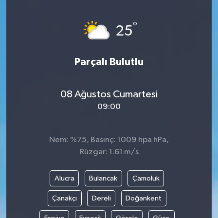
°
25
Parçalı Bulutlu
08 Ağustos Cumartesi
09:00
Nem: %75, Basınç: 1009 hpa hPa,
Rüzgar: 1.61 m/s
Alucra
Bulancak
Çamoluk
Çanakçı
Dereli
Doğankent