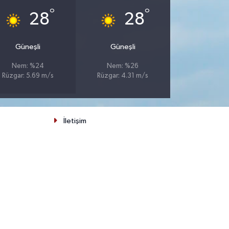
°
°
28
28
Güneşli
Güneşli
Nem: %24
Nem: %26
Rüzgar: 5.69 m/s
Rüzgar: 4.31 m/s
İletişim