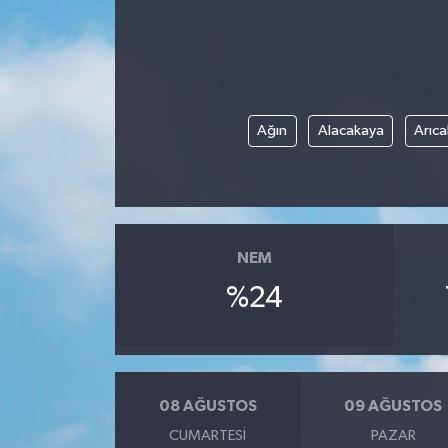
Ağın
Alacakaya
Arıca
NEM
%24
08 AĞUSTOS
09 AĞUSTOS
CUMARTESI
PAZAR