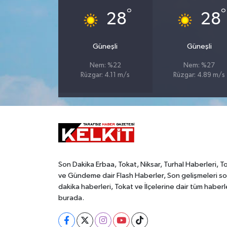
°
°
28
28
Güneşli
Güneşli
Nem: %22
Nem: %27
Rüzgar: 4.11 m/s
Rüzgar: 4.89 m/s
Son Dakika Erbaa, Tokat, Niksar, Turhal Haberleri, T
ve Gündeme dair Flash Haberler, Son gelişmeleri s
dakika haberleri, Tokat ve İlçelerine dair tüm haberl
burada.