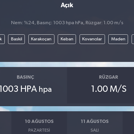
Açık
Nem: %24, Basınç: 1003 hpa hPa, Rüzgar: 1.00 m/s
k
Baskil
Karakoçan
Keban
Kovancılar
Maden
BASINÇ
RÜZGAR
1003 HPA
1.00 M/S
hpa
10 AĞUSTOS
11 AĞUSTOS
PAZARTESI
SALI