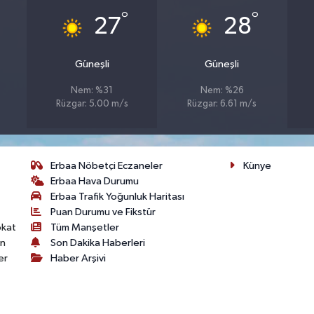
°
°
27
28
Güneşli
Güneşli
Nem: %31
Nem: %26
Rüzgar: 5.00 m/s
Rüzgar: 6.61 m/s
Erbaa Nöbetçi Eczaneler
Künye
Erbaa Hava Durumu
Erbaa Trafik Yoğunluk Haritası
Puan Durumu ve Fikstür
okat
Tüm Manşetler
on
Son Dakika Haberleri
er
Haber Arşivi