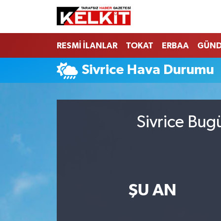
RESMİ İLANLAR
TOKAT
ERBAA
GÜN
Sivrice Hava Durumu
Sivrice Bug
ŞU AN