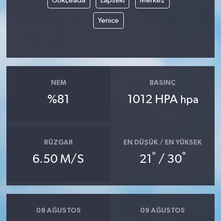
Gökçeada
Lapseki
Merkez
Yenice
NEM
BASINÇ
%81
1012 HPA
hpa
RÜZGAR
EN DÜŞÜK / EN YÜKSEK
°
°
6.50 M/S
21
/ 30
08 AĞUSTOS
09 AĞUSTOS