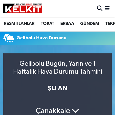
RESMİ İLANLAR
TOKAT
ERBAA
GÜNDEM
TEK
Gelibolu Hava Durumu
Gelibolu Bugün, Yarın ve 1
Haftalık Hava Durumu Tahmini
ŞU AN
Çanakkale