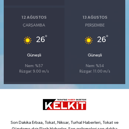
12 AĞUSTOS
13 AĞUSTOS
ÇARŞAMBA
PERŞEMBE
°
°
26
26
Güneşli
Güneşli
Nem: %57
Nem: %54
Rüzgar: 9.00 m/s
Rüzgar: 11.00 m/s
Son Dakika Erbaa, Tokat, Niksar, Turhal Haberleri, Tokat ve
Gündeme dair Flash Haberler, Son gelişmeleri son dakika