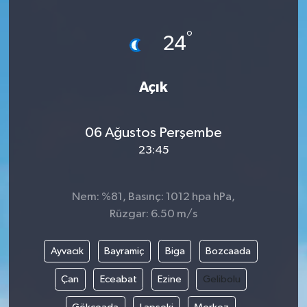
°
24
Açık
06 Ağustos Perşembe
23:45
Nem: %81, Basınç: 1012 hpa hPa,
Rüzgar: 6.50 m/s
Ayvacık
Bayramiç
Biga
Bozcaada
Çan
Eceabat
Ezine
Gelibolu