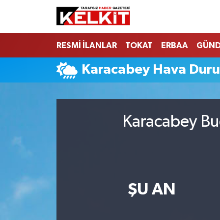
RESMİ İLANLAR
TOKAT
ERBAA
GÜN
Karacabey Hava Dur
Karacabey Bug
ŞU AN