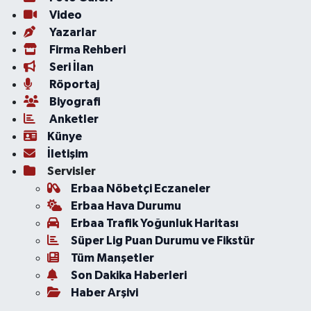
Video
Yazarlar
Firma Rehberi
Seri İlan
Röportaj
Biyografi
Anketler
Künye
İletişim
Servisler
Erbaa Nöbetçi Eczaneler
Erbaa Hava Durumu
Erbaa Trafik Yoğunluk Haritası
Süper Lig Puan Durumu ve Fikstür
Tüm Manşetler
Son Dakika Haberleri
Haber Arşivi