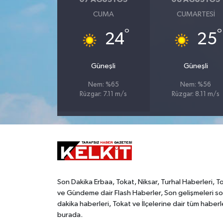
CUMA
CUMARTESI
°
°
24
25
Güneşli
Güneşli
Nem: %65
Nem: %56
Rüzgar: 7.11 m/s
Rüzgar: 8.11 m/s
Son Dakika Erbaa, Tokat, Niksar, Turhal Haberleri, T
ve Gündeme dair Flash Haberler, Son gelişmeleri s
dakika haberleri, Tokat ve İlçelerine dair tüm haberl
burada.