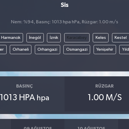
Sis
Nem: %94, Basınç: 1013 hpa hPa, Rüzgar: 1.00 m/s
Harmancık
İnegöl
İznik
Karacabey
Keles
Kestel
fer
Orhaneli
Orhangazi
Osmangazi
Yenişehir
Yıld
BASINÇ
RÜZGAR
1013 HPA
1.00 M/S
hpa
09 AĞUSTOS
10 AĞUSTOS