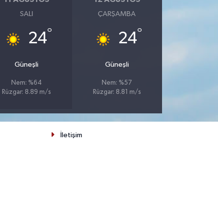
SALI
ÇARŞAMBA
°
°
24
24
Güneşli
Güneşli
Nem: %64
Nem: %57
Rüzgar: 8.89 m/s
Rüzgar: 8.81 m/s
İletişim