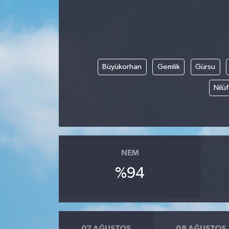
Büyükorhan
Gemlik
Gürsu
Nilü
NEM
%94
07 AĞUSTOS
08 AĞUSTOS