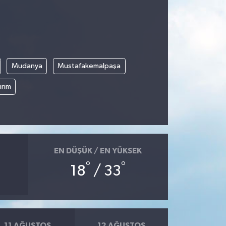
Mudanya
Mustafakemalpaşa
ırım
EN DÜŞÜK / EN YÜKSEK
°
°
18
/ 33
11 AĞUSTOS
12 AĞUSTOS