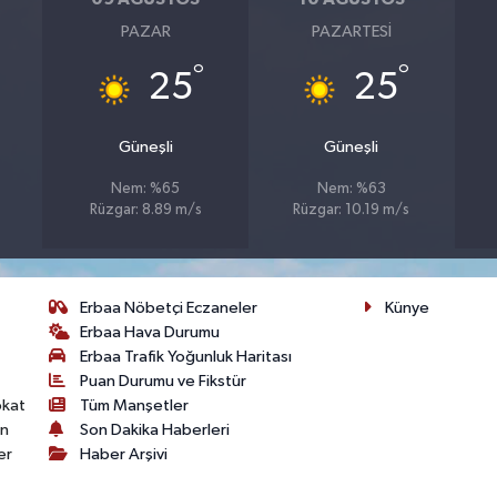
PAZAR
PAZARTESI
°
°
25
25
Güneşli
Güneşli
Nem: %65
Nem: %63
Rüzgar: 8.89 m/s
Rüzgar: 10.19 m/s
Erbaa Nöbetçi Eczaneler
Künye
Erbaa Hava Durumu
Erbaa Trafik Yoğunluk Haritası
Puan Durumu ve Fikstür
okat
Tüm Manşetler
on
Son Dakika Haberleri
er
Haber Arşivi