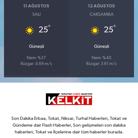
11 AĞUSTOS
12 AĞUSTOS
SALI
ÇARŞAMBA
°
°
25
25
Güneşli
Güneşli
Nem: %37
Nem: %40
Rüzgar: 4.69 m/s
Rüzgar: 3.61 m/s
Son Dakika Erbaa, Tokat, Niksar, Turhal Haberleri, Tokat ve
Gündeme dair Flash Haberler, Son gelişmeleri son dakika
haberleri, Tokat ve İlçelerine dair tüm haberler burada.