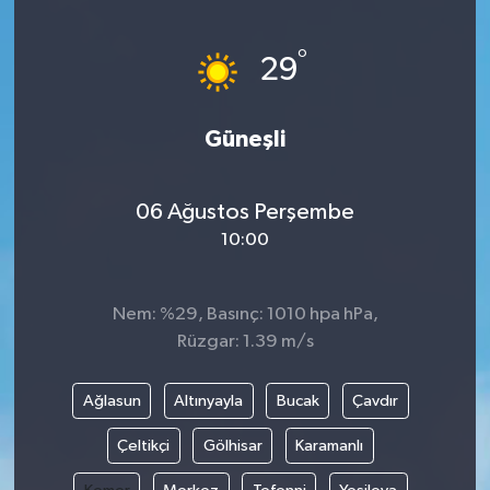
°
29
Güneşli
06 Ağustos Perşembe
10:00
Nem: %29, Basınç: 1010 hpa hPa,
Rüzgar: 1.39 m/s
Ağlasun
Altınyayla
Bucak
Çavdır
Çeltikçi
Gölhisar
Karamanlı