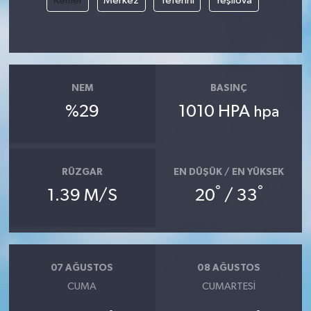
Kemer
Merkez
Tefenni
Yeşilova
NEM
BASINÇ
%29
1010 HPA
hpa
RÜZGAR
EN DÜŞÜK / EN YÜKSEK
°
°
1.39 M/S
20
/ 33
07 AĞUSTOS
08 AĞUSTOS
CUMA
CUMARTESI