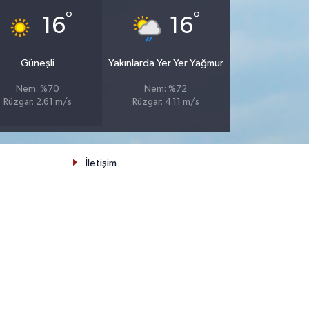
°
°
16
16
Güneşli
Yakınlarda Yer Yer Yağmur
Nem: %70
Nem: %72
Rüzgar: 2.61 m/s
Rüzgar: 4.11 m/s
İletişim