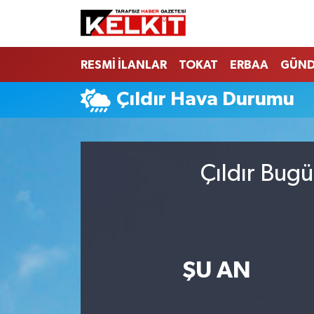
RESMİ İLANLAR
TOKAT
ERBAA
GÜN
Çıldır Hava Durumu
Çıldır Bugü
ŞU AN