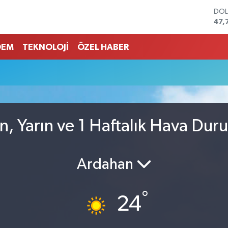
DO
47,
EU
55,
DEM
TEKNOLOJİ
ÖZEL HABER
STE
64,
GRA
661
BİS
13.
BIT
n, Yarın ve 1 Haftalık Hava Du
64.
Ardahan
°
24