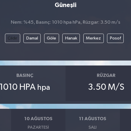
Güneşli
Nem: %45, Basınç: 1010 hpa hPa, Rüzgar: 3.50 m/s
Çıldır
Damal
Göle
Hanak
Merkez
Posof
BASINÇ
RÜZGAR
1010 HPA
3.50 M/S
hpa
10 AĞUSTOS
11 AĞUSTOS
PAZARTESI
SALI