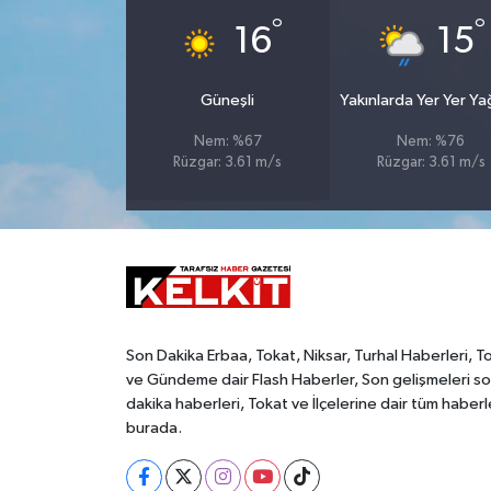
°
°
16
15
Güneşli
Yakınlarda Yer Yer Y
Nem: %67
Nem: %76
Rüzgar: 3.61 m/s
Rüzgar: 3.61 m/s
Son Dakika Erbaa, Tokat, Niksar, Turhal Haberleri, T
ve Gündeme dair Flash Haberler, Son gelişmeleri s
dakika haberleri, Tokat ve İlçelerine dair tüm haberl
burada.