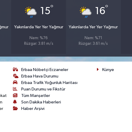
°
°
15
16
ağmur
Yakınlarda Yer Yer Yağmur
Yakınlarda Yer Yer Yağmur
Nem: %76
Nem: %71
Rüzgar: 3.81 m/s
Rüzgar: 3.61 m/s
Erbaa Nöbetçi Eczaneler
Künye
Erbaa Hava Durumu
Erbaa Trafik Yoğunluk Haritası
Puan Durumu ve Fikstür
okat
Tüm Manşetler
on
Son Dakika Haberleri
er
Haber Arşivi