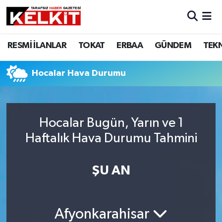
RESMİ İLANLAR
TOKAT
ERBAA
GÜNDEM
TEK
Hocalar Hava Durumu
Hocalar Bugün, Yarın ve 1
Haftalık Hava Durumu Tahmini
ŞU AN
Afyonkarahisar