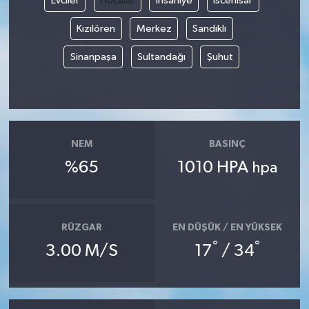
Evciler
Hocalar
İhsaniye
İscehisar
Kızılören
Merkez
Sandıklı
Sinanpaşa
Sultandağı
Şuhut
NEM
BASINÇ
%65
1010 HPA
hpa
RÜZGAR
EN DÜŞÜK / EN YÜKSEK
°
°
3.00 M/S
17
/ 34