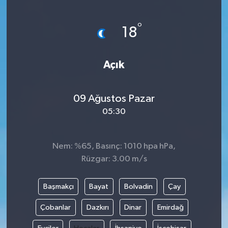
°
18
Açık
09 Ağustos Pazar
05:30
Nem: %65, Basınç: 1010 hpa hPa,
Rüzgar: 3.00 m/s
Başmakçı
Bayat
Bolvadin
Çay
Çobanlar
Dazkırı
Dinar
Emirdağ