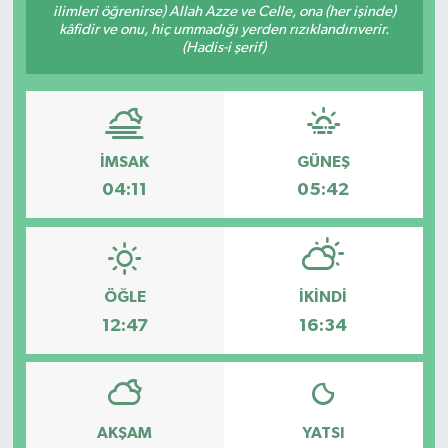
ilimleri öğrenirse) Allah Azze ve Celle, ona (her işinde)
kâfidir ve onu, hiç ummadığı yerden rızıklandırıverir.
(Hadis-i şerif)
İMSAK
GÜNEŞ
04:11
05:42
ÖĞLE
İKINDI
12:47
16:34
AKŞAM
YATSI