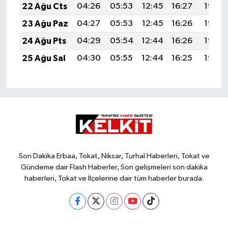
22 Ağu Cts
04:26
05:53
12:45
16:27
19:27
23 Ağu Paz
04:27
05:53
12:45
16:26
19:26
24 Ağu Pts
04:29
05:54
12:44
16:26
19:25
25 Ağu Sal
04:30
05:55
12:44
16:25
19:23
Son Dakika Erbaa, Tokat, Niksar, Turhal Haberleri, Tokat ve
Gündeme dair Flash Haberler, Son gelişmeleri son dakika
haberleri, Tokat ve İlçelerine dair tüm haberler burada.