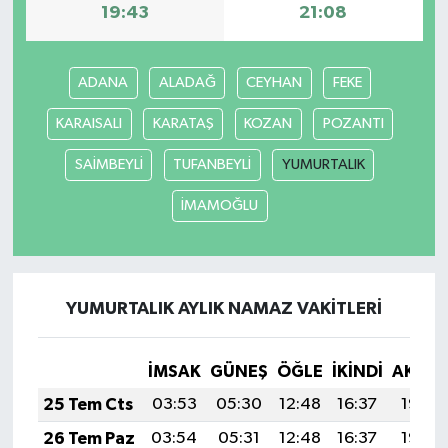
19:43
21:08
ADANA
ALADAĞ
CEYHAN
FEKE
KARAISALI
KARATAŞ
KOZAN
POZANTI
SAİMBEYLİ
TUFANBEYLİ
YUMURTALIK
İMAMOĞLU
YUMURTALIK AYLIK NAMAZ VAKITLERI
İMSAK
GÜNEŞ
ÖĞLE
İKINDI
AKŞA
25 Tem Cts
03:53
05:30
12:48
16:37
19:57
26 Tem Paz
03:54
05:31
12:48
16:37
19:56