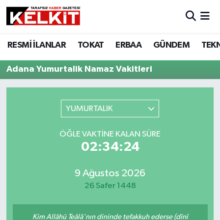
RESMİ İLANLAR
TOKAT
ERBAA
GÜNDEM
TEK
Adana Yumurtalik Namaz Vakitleri
YUMURTALIK
ÖĞLE VAKTINE KALAN SÜRE
02:34:24
9 Ağustos 2026
26 Safer 1448
Kim Allâhü Teâlâ'nın dininde tefakkuh ederse (dînî