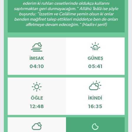
ederim ki ruhları cesetlerinde oldukça kullarını
saptırmaktan geri durmayacağım." Allâhü Teâlâ ise şöyle
buyurdu: "İzzetim ve Celâlime yemin olsun ki onlar
benden mağfiret talep ettikleri müddetçe ben de onları
affetmeye devam edeceğim." (Hadis-i şerif)
İMSAK
GÜNEŞ
04:10
05:41
ÖĞLE
İKINDI
12:48
16:35