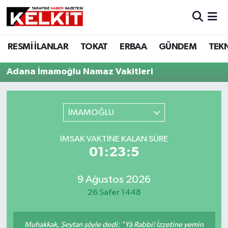
RESMİ İLANLAR
TOKAT
ERBAA
GÜNDEM
TEK
Adana İmamoğlu Namaz Vakitleri
İMAMOĞLU
İMSAK VAKTINE KALAN SÜRE
01:23:5
9 Ağustos 2026
26 Safer 1448
Muhakkak, Şeytan şöyle dedi: "Yâ Rabbi! İzzetine yemin