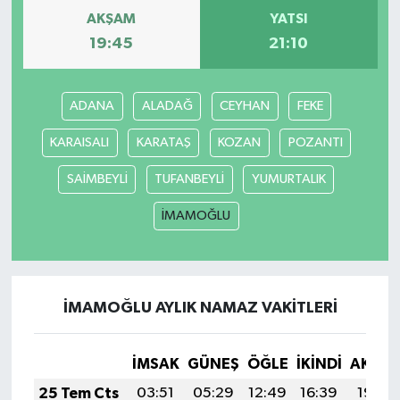
AKŞAM
YATSI
19:45
21:10
ADANA
ALADAĞ
CEYHAN
FEKE
KARAISALI
KARATAŞ
KOZAN
POZANTI
SAİMBEYLİ
TUFANBEYLİ
YUMURTALIK
İMAMOĞLU
İMAMOĞLU AYLIK NAMAZ VAKITLERI
İMSAK
GÜNEŞ
ÖĞLE
İKINDI
AKŞA
25 Tem Cts
03:51
05:29
12:49
16:39
19:59