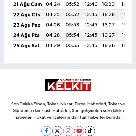
21 Ağu Cum
04:24
05:52
12:46
16:29
19:30
22 Ağu Cts
04:25
05:52
12:45
16:28
19:28
23 Ağu Paz
04:26
05:53
12:45
16:27
19:27
24 Ağu Pts
04:28
05:54
12:45
16:27
19:26
25 Ağu Sal
04:29
05:55
12:45
16:26
19:24
Son Dakika Erbaa, Tokat, Niksar, Turhal Haberleri, Tokat ve
Gündeme dair Flash Haberler, Son gelişmeleri son dakika
haberleri, Tokat ve İlçelerine dair tüm haberler burada.