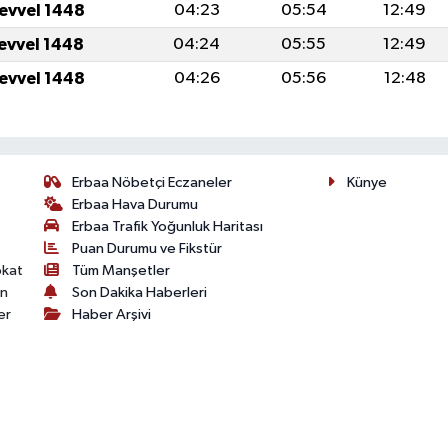
levvel 1448
04:23
05:54
12:49
levvel 1448
04:24
05:55
12:49
levvel 1448
04:26
05:56
12:48
Erbaa Nöbetçi Eczaneler
Künye
Erbaa Hava Durumu
Erbaa Trafik Yoğunluk Haritası
Puan Durumu ve Fikstür
okat
Tüm Manşetler
on
Son Dakika Haberleri
er
Haber Arşivi