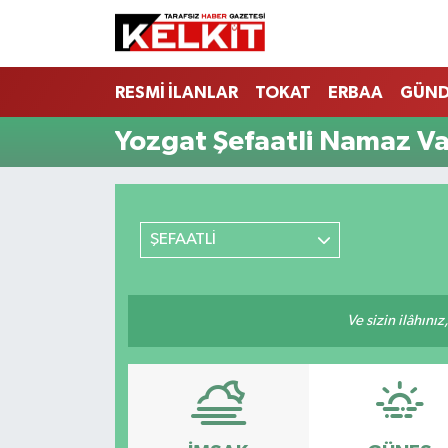
RESMİ İLANLAR
TOKAT
ERBAA
GÜN
Yozgat Şefaatli Namaz Vak
ŞEFAATLİ
Ve sizin ilâhınız