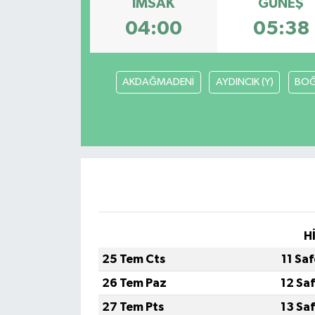
İMSAK
GÜNEŞ
04:00
05:38
AKDAĞMADENİ
AYDINCIK (Y)
BOĞ
H
25 Tem Cts
11 Sa
26 Tem Paz
12 Sa
27 Tem Pts
13 Sa