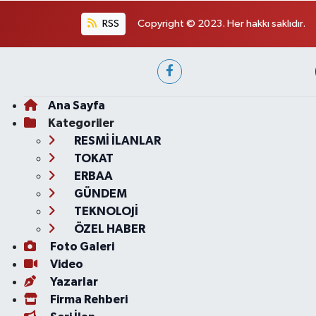
RSS
Copyright © 2023. Her hakkı saklıdır.
Ana Sayfa
Kategoriler
RESMİ İLANLAR
TOKAT
ERBAA
GÜNDEM
TEKNOLOJİ
ÖZEL HABER
Foto Galeri
Video
Yazarlar
Firma Rehberi