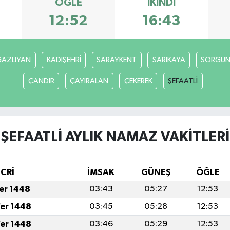
ÖĞLE
İKINDI
12:52
16:43
AZLIYAN
KADIŞEHRİ
SARAYKENT
SARIKAYA
SORGU
ÇANDIR
ÇAYIRALAN
ÇEKEREK
ŞEFAATLİ
ŞEFAATLİ AYLIK NAMAZ VAKITLERI
İCRİ
İMSAK
GÜNEŞ
ÖĞLE
fer 1448
03:43
05:27
12:53
fer 1448
03:45
05:28
12:53
fer 1448
03:46
05:29
12:53