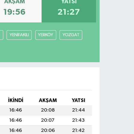
AKŞAM
YATSI
19:56
21:27
N
YENİFAKILI
YERKÖY
YOZGAT
İKINDI
AKŞAM
YATSI
16:46
20:08
21:44
16:46
20:07
21:43
16:46
20:06
21:42