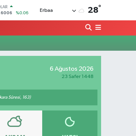
°
LAR
28
Erbaa
,6006
%0.06
RO
,0250
%0.02
ERLİN
,2398
%0.2
AM ALTIN
13.94
%0.32
ST100
.799
%70
6 Ağustos 2026
TCOIN
.643,95
%0.16
23 Safer 1448
akara Sûresi, 163)