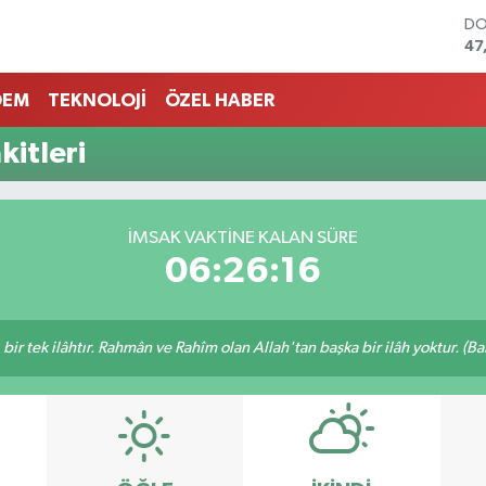
DO
47
EU
55
DEM
TEKNOLOJİ
ÖZEL HABER
ST
64
itleri
GR
65
Bİ
13
İMSAK VAKTINE KALAN SÜRE
BI
06:26:16
64
, bir tek ilâhtır. Rahmân ve Rahîm olan Allah'tan başka bir ilâh yoktur. (B