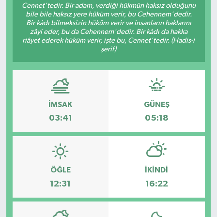
Cennet'tedir. Bir adam, verdiği hükmün haksız olduğunu
bile bile haksız yere hüküm verir, bu Cehennem'dedir.
Bir kâdı bilmeksizin hüküm verir ve insanların haklarını
zâyi eder, bu da Cehennem'dedir. Bir kâdı da hakka
riâyet ederek hüküm verir, işte bu, Cennet'tedir. (Hadis-i
şerif)
İMSAK
GÜNEŞ
03:41
05:18
ÖĞLE
İKINDI
12:31
16:22