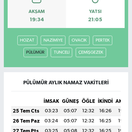
AKŞAM
YATSI
19:34
21:05
HOZAT
NAZİMİYE
OVACIK
PERTEK
PÜLÜMÜR
TUNCELİ
ÇEMİŞGEZEK
PÜLÜMÜR AYLIK NAMAZ VAKITLERI
İMSAK
GÜNEŞ
ÖĞLE
İKINDI
AKŞA
25 Tem Cts
03:23
05:07
12:32
16:26
19:47
26 Tem Paz
03:24
05:07
12:32
16:25
19:47
27 Tem Pts
03:25
05:08
12:32
16:25
19:46