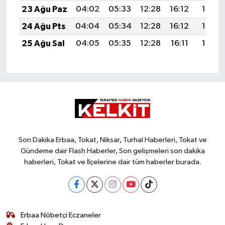
23 Ağu Paz
04:02
05:33
12:28
16:12
19:13
24 Ağu Pts
04:04
05:34
12:28
16:12
19:12
25 Ağu Sal
04:05
05:35
12:28
16:11
19:10
Son Dakika Erbaa, Tokat, Niksar, Turhal Haberleri, Tokat ve
Gündeme dair Flash Haberler, Son gelişmeleri son dakika
haberleri, Tokat ve İlçelerine dair tüm haberler burada.
Erbaa Nöbetçi Eczaneler