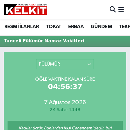
RESMİ İLANLAR
TOKAT
ERBAA
GÜNDEM
TEK
Tunceli Pülümür Namaz Vakitleri
PÜLÜMÜR
ÖĞLE VAKTINE KALAN SÜRE
04:56:37
7 Ağustos 2026
24 Safer 1448
Kâdılar üçtür. Bunlardan ikisi Cehennem'dedir, biri