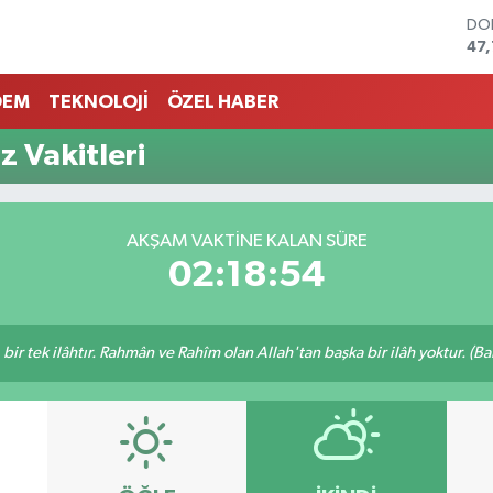
DO
47
EU
55
DEM
TEKNOLOJİ
ÖZEL HABER
STE
64,
z Vakitleri
GR
661
BİS
13.
AKŞAM VAKTINE KALAN SÜRE
BI
02:18:54
64.
, bir tek ilâhtır. Rahmân ve Rahîm olan Allah'tan başka bir ilâh yoktur. (B