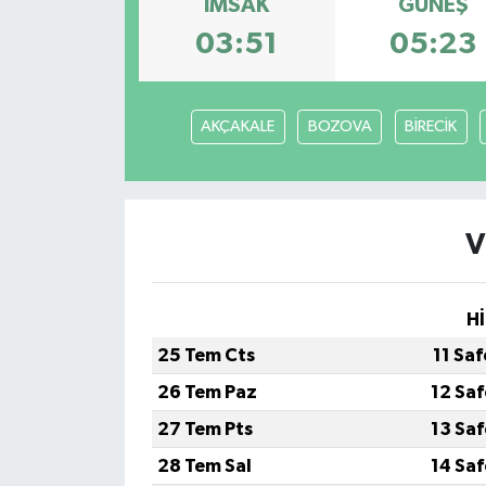
İMSAK
GÜNEŞ
03:51
05:23
AKÇAKALE
BOZOVA
BİRECİK
V
Hİ
25 Tem Cts
11 Sa
26 Tem Paz
12 Sa
27 Tem Pts
13 Sa
28 Tem Sal
14 Sa