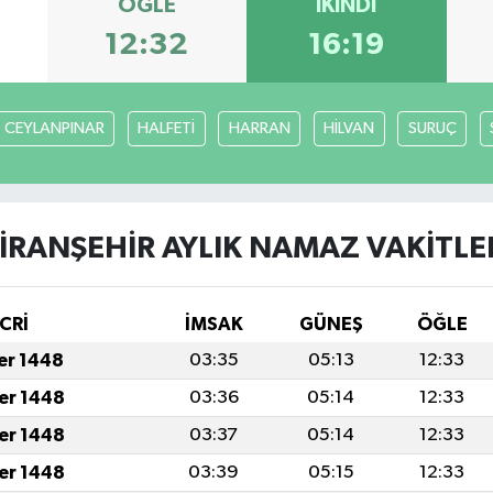
ÖĞLE
İKINDI
12:32
16:19
CEYLANPINAR
HALFETİ
HARRAN
HİLVAN
SURUÇ
İRANŞEHİR AYLIK NAMAZ VAKITLE
CRİ
İMSAK
GÜNEŞ
ÖĞLE
fer 1448
03:35
05:13
12:33
fer 1448
03:36
05:14
12:33
fer 1448
03:37
05:14
12:33
fer 1448
03:39
05:15
12:33