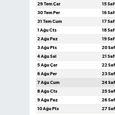
29 Tem Çar
15 Sa
30 Tem Per
16 Sa
31 Tem Cum
17 Sa
1 Ağu Cts
18 Sa
2 Ağu Paz
19 Sa
3 Ağu Pts
20 Saf
4 Ağu Sal
21 Sa
5 Ağu Çar
22 Saf
6 Ağu Per
23 Saf
7 Ağu Cum
24 Saf
8 Ağu Cts
25 Saf
9 Ağu Paz
26 Saf
10 Ağu Pts
27 Saf