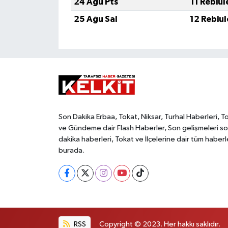
24 Ağu Pts
11 Rebiu
25 Ağu Sal
12 Rebiu
Son Dakika Erbaa, Tokat, Niksar, Turhal Haberleri, T
ve Gündeme dair Flash Haberler, Son gelişmeleri s
dakika haberleri, Tokat ve İlçelerine dair tüm haberl
burada.
RSS
Copyright © 2023. Her hakkı saklıdır.