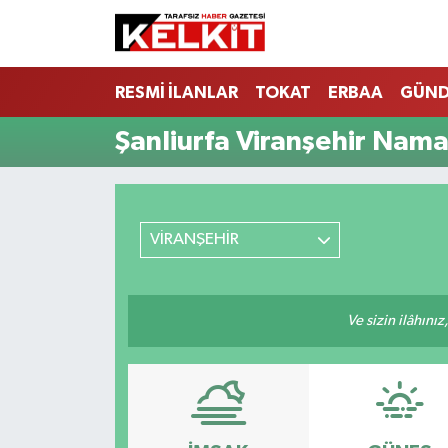
RESMİ İLANLAR
TOKAT
ERBAA
GÜN
Şanliurfa Viranşehir Nama
VİRANŞEHİR
Ve sizin ilâhınız