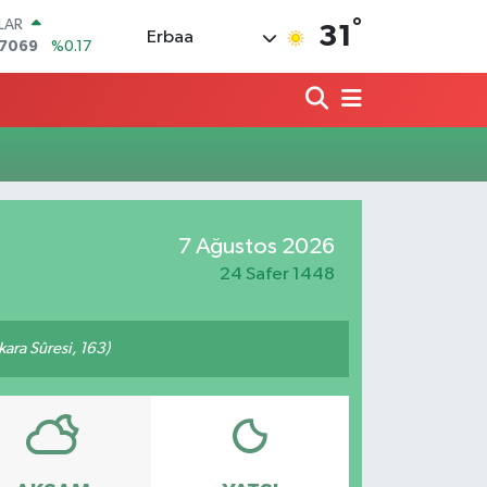
°
LAR
31
Erbaa
,7069
%0.17
RO
,0265
%0.01
RLİN
1897
%0.02
AM ALTIN
8.49
%2.12
T100
887
%64
7 Ağustos 2026
TCOIN
360,53
%-0.76
24 Safer 1448
akara Sûresi, 163)