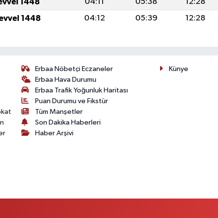
levvel 1448
04:11
05:38
12:28
levvel 1448
04:12
05:39
12:28
Erbaa Nöbetçi Eczaneler
Künye
Erbaa Hava Durumu
Erbaa Trafik Yoğunluk Haritası
Puan Durumu ve Fikstür
okat
Tüm Manşetler
on
Son Dakika Haberleri
er
Haber Arşivi