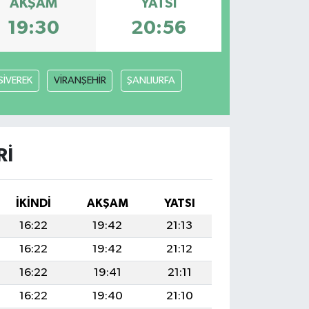
AKŞAM
YATSI
19:30
20:56
SİVEREK
VİRANŞEHİR
ŞANLIURFA
RI
İKINDI
AKŞAM
YATSI
16:22
19:42
21:13
16:22
19:42
21:12
16:22
19:41
21:11
16:22
19:40
21:10