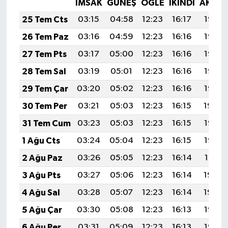
İMSAK
GÜNEŞ
ÖĞLE
İKINDI
AKŞA
25 Tem Cts
03:15
04:58
12:23
16:17
19:38
26 Tem Paz
03:16
04:59
12:23
16:16
19:37
27 Tem Pts
03:17
05:00
12:23
16:16
19:37
28 Tem Sal
03:19
05:01
12:23
16:16
19:36
29 Tem Çar
03:20
05:02
12:23
16:16
19:35
30 Tem Per
03:21
05:03
12:23
16:15
19:34
31 Tem Cum
03:23
05:03
12:23
16:15
19:33
1 Ağu Cts
03:24
05:04
12:23
16:15
19:32
2 Ağu Paz
03:26
05:05
12:23
16:14
19:31
3 Ağu Pts
03:27
05:06
12:23
16:14
19:30
4 Ağu Sal
03:28
05:07
12:23
16:14
19:29
5 Ağu Çar
03:30
05:08
12:23
16:13
19:28
6 Ağu Per
03:31
05:09
12:23
16:13
19:26