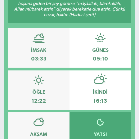
hoşuna giden bir şey görürse "mâşâallah, bârekallâh,
Allah mübarek etsin" diyerek bereketle dua etsin. Çünkü
nazar, haktır. (Hadis-i şerif)
İMSAK
GÜNEŞ
03:33
05:10
ÖĞLE
İKINDI
12:22
16:13
AKŞAM
YATSI