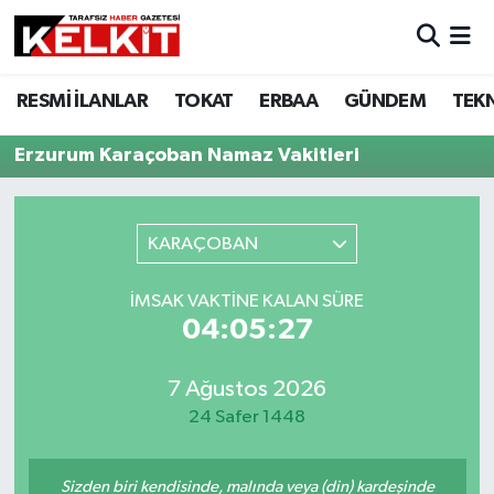
RESMİ İLANLAR
TOKAT
ERBAA
GÜNDEM
TEK
Erzurum Karaçoban Namaz Vakitleri
KARAÇOBAN
İMSAK VAKTINE KALAN SÜRE
04:05:27
7 Ağustos 2026
24 Safer 1448
Sizden biri kendisinde, malında veya (din) kardeşinde