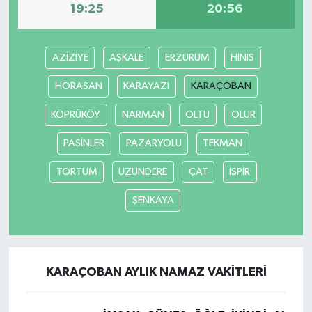
19:25
20:56
AZİZİYE
AŞKALE
ERZURUM
HINIS
HORASAN
KARAYAZI
KARAÇOBAN
KÖPRÜKÖY
NARMAN
OLTU
OLUR
PASİNLER
PAZARYOLU
TEKMAN
TORTUM
UZUNDERE
ÇAT
İSPİR
ŞENKAYA
KARAÇOBAN AYLIK NAMAZ VAKITLERI