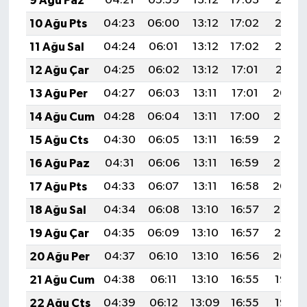
9 Ağu Paz
04:21
05:59
13:12
17:03
20:15
10 Ağu Pts
04:23
06:00
13:12
17:02
20:13
11 Ağu Sal
04:24
06:01
13:12
17:02
20:12
12 Ağu Çar
04:25
06:02
13:12
17:01
20:11
13 Ağu Per
04:27
06:03
13:11
17:01
20:09
14 Ağu Cum
04:28
06:04
13:11
17:00
20:08
15 Ağu Cts
04:30
06:05
13:11
16:59
20:07
16 Ağu Paz
04:31
06:06
13:11
16:59
20:05
17 Ağu Pts
04:33
06:07
13:11
16:58
20:04
18 Ağu Sal
04:34
06:08
13:10
16:57
20:03
19 Ağu Çar
04:35
06:09
13:10
16:57
20:01
20 Ağu Per
04:37
06:10
13:10
16:56
20:00
21 Ağu Cum
04:38
06:11
13:10
16:55
19:58
22 Ağu Cts
04:39
06:12
13:09
16:55
19:57