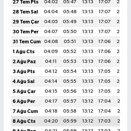
27 Tem Pts
04:02
05:47
13:13
17:07
20:29
28 Tem Sal
04:04
05:48
13:13
17:07
20:28
29 Tem Çar
04:05
05:49
13:13
17:07
20:27
30 Tem Per
04:07
05:50
13:13
17:07
20:26
31 Tem Cum
04:08
05:51
13:13
17:06
20:25
1 Ağu Cts
04:09
05:52
13:13
17:06
20:24
2 Ağu Paz
04:11
05:53
13:13
17:06
20:23
3 Ağu Pts
04:12
05:54
13:13
17:05
20:22
4 Ağu Sal
04:14
05:55
13:13
17:05
20:20
5 Ağu Çar
04:15
05:56
13:12
17:05
20:19
6 Ağu Per
04:17
05:57
13:12
17:04
20:18
7 Ağu Cum
04:18
05:58
13:12
17:04
20:17
8 Ağu Cts
04:20
05:59
13:12
17:03
20:16