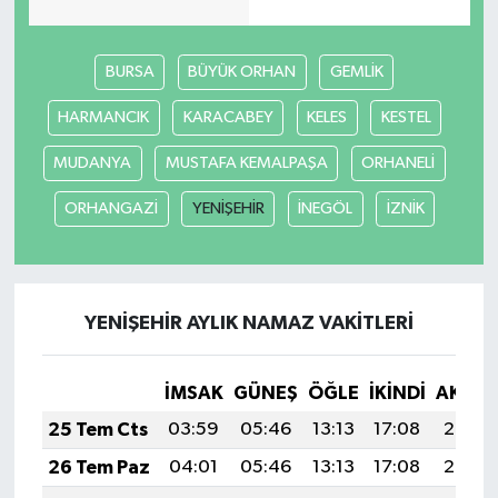
BURSA
BÜYÜK ORHAN
GEMLİK
HARMANCIK
KARACABEY
KELES
KESTEL
MUDANYA
MUSTAFA KEMALPAŞA
ORHANELİ
ORHANGAZİ
YENİŞEHİR
İNEGÖL
İZNİK
YENİŞEHİR AYLIK NAMAZ VAKITLERI
İMSAK
GÜNEŞ
ÖĞLE
İKINDI
AKŞA
25 Tem Cts
03:59
05:46
13:13
17:08
20:30
26 Tem Paz
04:01
05:46
13:13
17:08
20:30