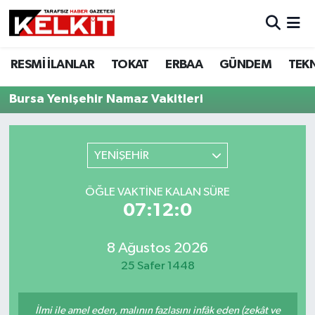
RESMİ İLANLAR
TOKAT
ERBAA
GÜNDEM
TEK
Bursa Yenişehir Namaz Vakitleri
YENİŞEHİR
ÖĞLE VAKTINE KALAN SÜRE
07:12:0
8 Ağustos 2026
25 Safer 1448
İlmi ile amel eden, malının fazlasını infâk eden (zekât ve