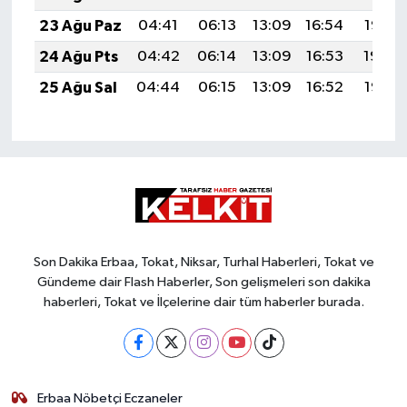
23 Ağu Paz
04:41
06:13
13:09
16:54
19:55
24 Ağu Pts
04:42
06:14
13:09
16:53
19:54
25 Ağu Sal
04:44
06:15
13:09
16:52
19:52
Son Dakika Erbaa, Tokat, Niksar, Turhal Haberleri, Tokat ve
Gündeme dair Flash Haberler, Son gelişmeleri son dakika
haberleri, Tokat ve İlçelerine dair tüm haberler burada.
Erbaa Nöbetçi Eczaneler