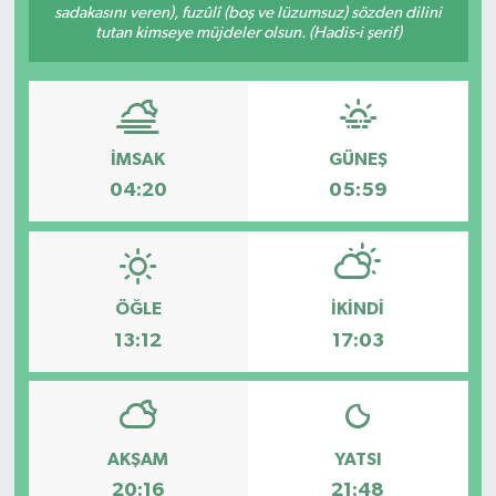
sadakasını veren), fuzûlî (boş ve lüzumsuz) sözden dilini
tutan kimseye müjdeler olsun. (Hadis-i şerif)
İMSAK
GÜNEŞ
04:20
05:59
ÖĞLE
İKINDI
13:12
17:03
AKŞAM
YATSI
20:16
21:48