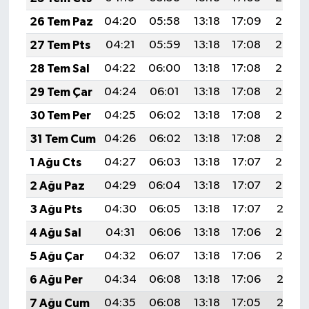
26 Tem Paz
04:20
05:58
13:18
17:09
20:28
27 Tem Pts
04:21
05:59
13:18
17:08
20:28
28 Tem Sal
04:22
06:00
13:18
17:08
20:27
29 Tem Çar
04:24
06:01
13:18
17:08
20:26
30 Tem Per
04:25
06:02
13:18
17:08
20:25
31 Tem Cum
04:26
06:02
13:18
17:08
20:24
1 Ağu Cts
04:27
06:03
13:18
17:07
20:23
2 Ağu Paz
04:29
06:04
13:18
17:07
20:22
3 Ağu Pts
04:30
06:05
13:18
17:07
20:21
4 Ağu Sal
04:31
06:06
13:18
17:06
20:20
5 Ağu Çar
04:32
06:07
13:18
17:06
20:19
6 Ağu Per
04:34
06:08
13:18
17:06
20:18
7 Ağu Cum
04:35
06:08
13:18
17:05
20:17