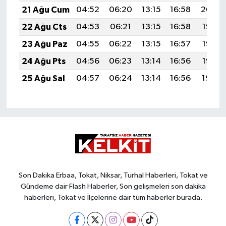
21 Ağu Cum
04:52
06:20
13:15
16:58
20:00
22 Ağu Cts
04:53
06:21
13:15
16:58
19:58
23 Ağu Paz
04:55
06:22
13:15
16:57
19:57
24 Ağu Pts
04:56
06:23
13:14
16:56
19:56
25 Ağu Sal
04:57
06:24
13:14
16:56
19:54
Son Dakika Erbaa, Tokat, Niksar, Turhal Haberleri, Tokat ve
Gündeme dair Flash Haberler, Son gelişmeleri son dakika
haberleri, Tokat ve İlçelerine dair tüm haberler burada.