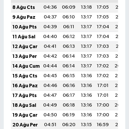
8 Ağu Cts
04:36
06:09
13:18
17:05
20:16
9 Ağu Paz
04:37
06:10
13:17
17:05
20:15
10 Ağu Pts
04:39
06:11
13:17
17:04
20:14
11 Ağu Sal
04:40
06:12
13:17
17:04
20:12
12 Ağu Çar
04:41
06:13
13:17
17:03
20:11
13 Ağu Per
04:42
06:14
13:17
17:03
20:10
14 Ağu Cum
04:44
06:14
13:17
17:02
20:09
15 Ağu Cts
04:45
06:15
13:16
17:02
20:08
16 Ağu Paz
04:46
06:16
13:16
17:01
20:06
17 Ağu Pts
04:47
06:17
13:16
17:01
20:05
18 Ağu Sal
04:49
06:18
13:16
17:00
20:04
19 Ağu Çar
04:50
06:19
13:16
17:00
20:02
20 Ağu Per
04:51
06:20
13:15
16:59
20:01