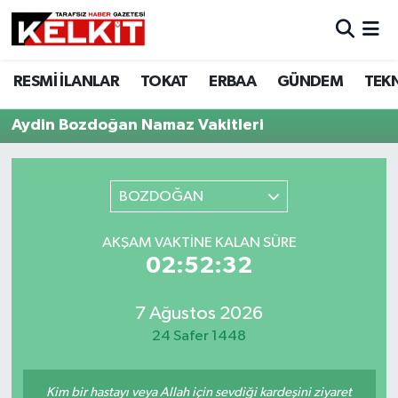
RESMİ İLANLAR
TOKAT
ERBAA
GÜNDEM
TEK
Aydin Bozdoğan Namaz Vakitleri
BOZDOĞAN
AKŞAM VAKTINE KALAN SÜRE
02:52:32
7 Ağustos 2026
24 Safer 1448
Kim bir hastayı veya Allah için sevdiği kardeşini ziyaret