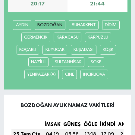
20:17
21:44
AYDIN
BOZDOĞAN
BUHARKENT
DİDİM
GERMENCİK
KARACASU
KARPUZLU
KOÇARLI
KUYUCAK
KUŞADASI
KÖŞK
NAZİLLİ
SULTANHİSAR
SÖKE
YENİPAZAR (A)
ÇİNE
İNCİRLİOVA
BOZDOĞAN AYLIK NAMAZ VAKITLERI
İMSAK
GÜNEŞ
ÖĞLE
İKINDI
AKŞA
25 Tem Cts
04:19
05:58
13:18
17:09
20:29