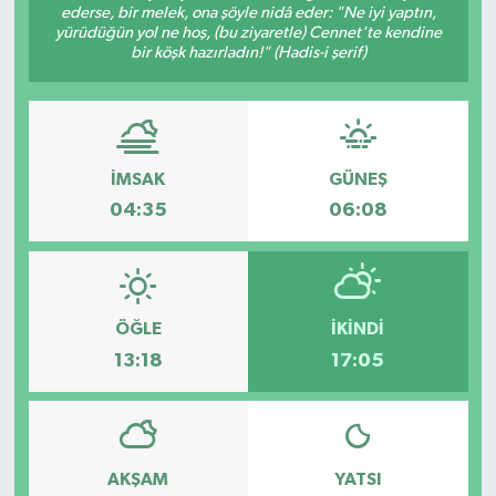
ederse, bir melek, ona şöyle nidâ eder: "Ne iyi yaptın,
yürüdüğün yol ne hoş, (bu ziyaretle) Cennet'te kendine
bir köşk hazırladın!" (Hadis-i şerif)
İMSAK
GÜNEŞ
04:35
06:08
ÖĞLE
İKINDI
13:18
17:05
AKŞAM
YATSI