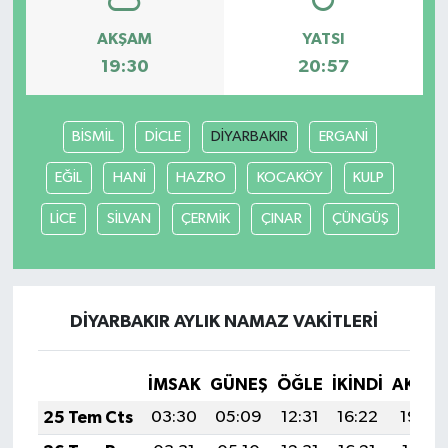
AKŞAM
YATSI
19:30
20:57
BİSMİL
DİCLE
DİYARBAKIR
ERGANİ
EĞİL
HANİ
HAZRO
KOCAKÖY
KULP
LİCE
SİLVAN
ÇERMİK
ÇINAR
ÇÜNGÜŞ
DİYARBAKIR AYLIK NAMAZ VAKITLERI
İMSAK
GÜNEŞ
ÖĞLE
İKINDI
AKŞA
25 Tem Cts
03:30
05:09
12:31
16:22
19:42