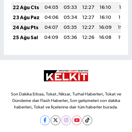
22 Ağu Cts
04:05
05:33
12:27
16:10
19:11
23 Ağu Paz
04:06
05:34
12:27
16:10
19:10
24 Ağu Pts
04:07
05:35
12:27
16:09
19:08
25 Ağu Sal
04:09
05:36
12:26
16:08
19:07
Son Dakika Erbaa, Tokat, Niksar, Turhal Haberleri, Tokat ve
Gündeme dair Flash Haberler, Son gelişmeleri son dakika
haberleri, Tokat ve İlçelerine dair tüm haberler burada.