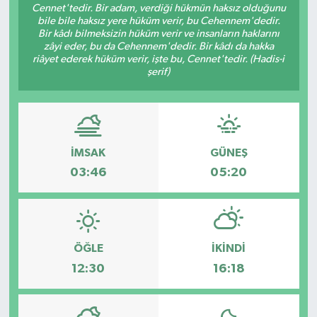
Cennet'tedir. Bir adam, verdiği hükmün haksız olduğunu
bile bile haksız yere hüküm verir, bu Cehennem'dedir.
Bir kâdı bilmeksizin hüküm verir ve insanların haklarını
zâyi eder, bu da Cehennem'dedir. Bir kâdı da hakka
riâyet ederek hüküm verir, işte bu, Cennet'tedir. (Hadis-i
şerif)
İMSAK
GÜNEŞ
03:46
05:20
ÖĞLE
İKINDI
12:30
16:18