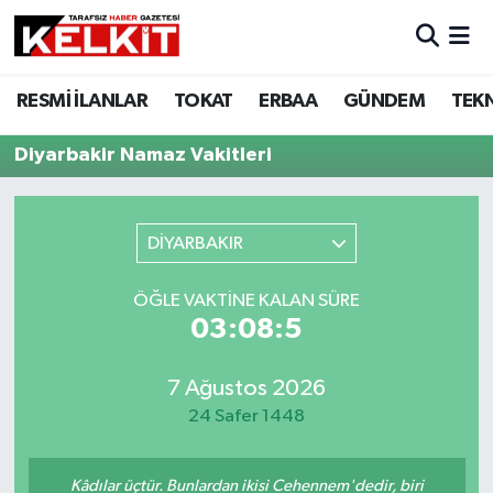
RESMİ İLANLAR
TOKAT
ERBAA
GÜNDEM
TEK
Diyarbakir Namaz Vakitleri
DİYARBAKIR
ÖĞLE VAKTINE KALAN SÜRE
03:08:5
7 Ağustos 2026
24 Safer 1448
Kâdılar üçtür. Bunlardan ikisi Cehennem'dedir, biri