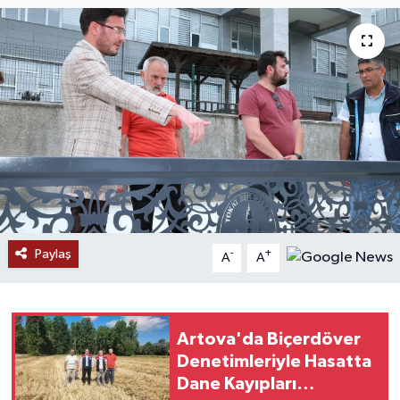
Paylaş
-
+
A
A
Artova'da Biçerdöver
Denetimleriyle Hasatta
Dane Kayıpları