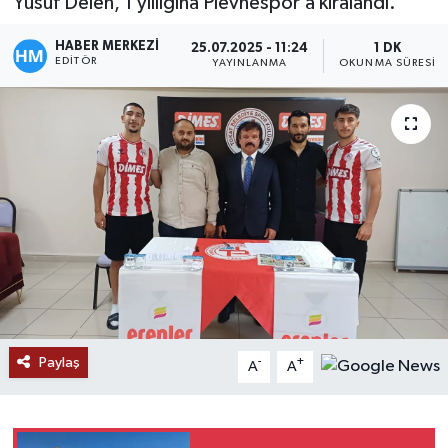
Yusuf Delen, 1 yıllığına Plevnespor’a kiralandı.
HABER MERKEZİ
25.07.2025 - 11:24
1 DK
EDITÖR
YAYINLANMA
OKUNMA SÜRESI
Paylaş
-
+
A
A