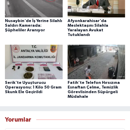
Nusaybin'de İş Yerine Silahlı
Afyonkarahisar'da
Saldırı Kamerada:
Meslektaşını Silahla
Şüpheliler Aranıyor
Yaralayan Avukat
Tutuklandı
Serik'te Uyuşturucu
Fatih’te Telefon Hırsızına
Operasyonu: 1 Kilo 50 Gram
Esnaftan Çelme, Temizlik
Skunk Ele Geçirildi
Görevlisinden Süpürgeli
Müdahale
Yorumlar