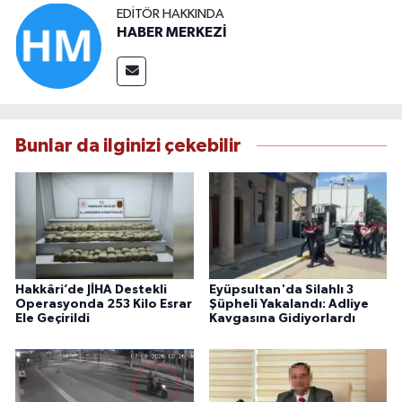
EDITÖR HAKKINDA
HABER MERKEZİ
Bunlar da ilginizi çekebilir
Hakkâri’de JİHA Destekli
Eyüpsultan'da Silahlı 3
Operasyonda 253 Kilo Esrar
Şüpheli Yakalandı: Adliye
Ele Geçirildi
Kavgasına Gidiyorlardı