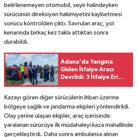
belirlenemeyen otomobil, seyir halindeyken
sürücünün direksiyon hakimiyetini kaybetmesi
sonucu kontrolden çıktı. Savrulan araç, yol
kenarında birkaç kez takla attıktan sonra
durabildi.
Adana'da Yangına
Giden İtfaiye Aracı
Devrildi: 3 İtfaiye Eri
Yaralandı
Kazayı gören diğer sürücülerin ihbarı üzerine
bölgeye sağlık ve jandarma ekipleri yönlendirildi.
Olay yerine ulaşan ekipler, araç içerisinde
yaralanan sürücüye ilk müdahaleyi kaza mahallinde
gerçekleştirdi. Daha sonra ambulansa alınan