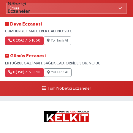
Deva Eczanesi
CUMHURİYET MAH. EREK CAD. NO:28 C
0 (356) 715 10 50
Yol Tarifi Al
Gümüş Eczanesi
ERTUĞRUL GAZİ MAH. SAĞLIK CAD. ORKİDE SOK. NO:30
0 (356) 715 38 58
Yol Tarifi Al
Tüm Nöbetçi Eczaneler