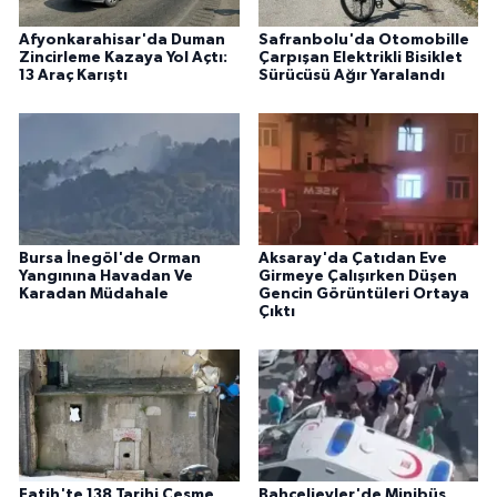
Afyonkarahisar'da Duman
Safranbolu'da Otomobille
Zincirleme Kazaya Yol Açtı:
Çarpışan Elektrikli Bisiklet
13 Araç Karıştı
Sürücüsü Ağır Yaralandı
Bursa İnegöl'de Orman
Aksaray'da Çatıdan Eve
Yangınına Havadan Ve
Girmeye Çalışırken Düşen
Karadan Müdahale
Gencin Görüntüleri Ortaya
Çıktı
Fatih'te 138 Tarihi Çeşme
Bahçelievler'de Minibüs