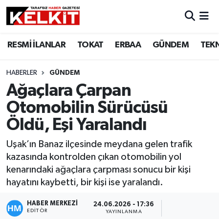
RESMİ İLANLAR
TOKAT
ERBAA
GÜNDEM
TEK
HABERLER
GÜNDEM
Ağaçlara Çarpan
Otomobilin Sürücüsü
Öldü, Eşi Yaralandı
Uşak’ın Banaz ilçesinde meydana gelen trafik
kazasında kontrolden çıkan otomobilin yol
kenarındaki ağaçlara çarpması sonucu bir kişi
hayatını kaybetti, bir kişi ise yaralandı.
HABER MERKEZİ
24.06.2026 - 17:36
EDITÖR
YAYINLANMA