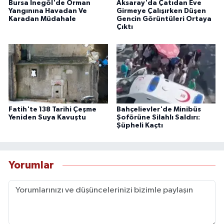
Bursa İnegöl'de Orman
Aksaray'da Çatıdan Eve
Yangınına Havadan Ve
Girmeye Çalışırken Düşen
Karadan Müdahale
Gencin Görüntüleri Ortaya
Çıktı
Fatih'te 138 Tarihi Çeşme
Bahçelievler'de Minibüs
Yeniden Suya Kavuştu
Şoförüne Silahlı Saldırı:
Şüpheli Kaçtı
Yorumlar