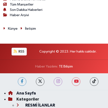
Tüm Manşetler
Son Dakika Haberleri
Haber Arşivi
Künye
İletişim
RSS
Copyright © 2023. Her hakkı saklıdır.
Haber Yazılımı:
TE Bilişim
Ana Sayfa
Kategoriler
RESMİ İLANLAR