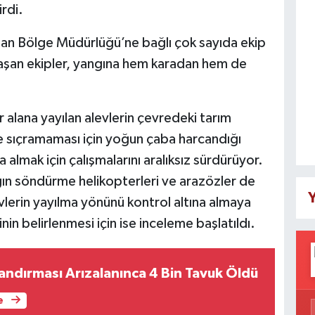
rdi.
an Bölge Müdürlüğü’ne bağlı çok sayıda ekip
ulaşan ekipler, yangına hem karadan hem de
r alana yayılan alevlerin çevredeki tarım
ne sıçramaması için yoğun çaba harcandığı
a almak için çalışmalarını aralıksız sürdürüyor.
n söndürme helikopterleri ve arazözler de
Y
evlerin yayılma yönünü kontrol altına almaya
binin belirlenmesi için ise inceleme başlatıldı.
landırması Arızalanınca 4 Bin Tavuk Öldü
e