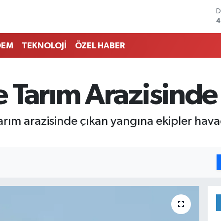
D
4
E
5
DEM
TEKNOLOJİ
ÖZEL HABER
S
6
G
6
 Tarım Arazisinde
B
1
B
tarım arazisinde çıkan yangına ekipler h
6