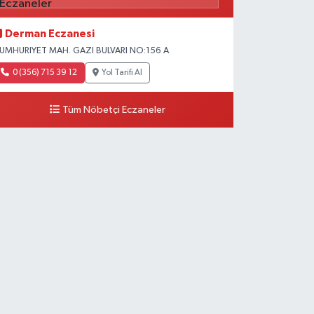
Derman Eczanesi
UMHURIYET MAH. GAZI BULVARI NO:156 A
0 (356) 715 39 12
Yol Tarifi Al
Tüm Nöbetçi Eczaneler