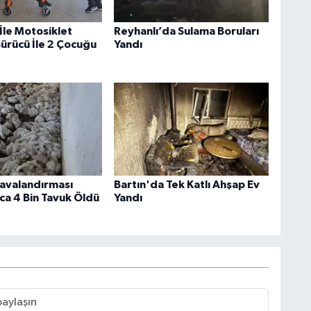
İle Motosiklet
Reyhanlı’da Sulama Boruları
Sürücü İle 2 Çocuğu
Yandı
Havalandırması
Bartın'da Tek Katlı Ahşap Ev
ca 4 Bin Tavuk Öldü
Yandı