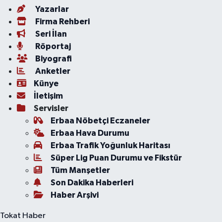
Yazarlar
Firma Rehberi
Seri İlan
Röportaj
Biyografi
Anketler
Künye
İletişim
Servisler
Erbaa Nöbetçi Eczaneler
Erbaa Hava Durumu
Erbaa Trafik Yoğunluk Haritası
Süper Lig Puan Durumu ve Fikstür
Tüm Manşetler
Son Dakika Haberleri
Haber Arşivi
Tokat Haber