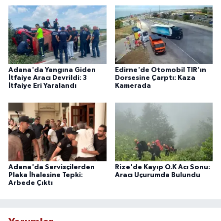
Adana'da Yangına Giden
Edirne'de Otomobil TIR'ın
İtfaiye Aracı Devrildi: 3
Dorsesine Çarptı: Kaza
İtfaiye Eri Yaralandı
Kamerada
Adana'da Servisçilerden
Rize'de Kayıp O.K Acı Sonu:
Plaka İhalesine Tepki:
Aracı Uçurumda Bulundu
Arbede Çıktı