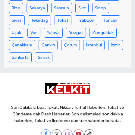
Rize
Sakarya
Samsun
Siirt
Sinop
Sivas
Tekirdağ
Tokat
Trabzon
Tunceli
Uşak
Van
Yalova
Yozgat
Zonguldak
Çanakkale
Çankırı
Çorum
İstanbul
İzmir
Şanlıurfa
Şırnak
Son Dakika Erbaa, Tokat, Niksar, Turhal Haberleri, Tokat ve
Gündeme dair Flash Haberler, Son gelişmeleri son dakika
haberleri, Tokat ve İlçelerine dair tüm haberler burada.