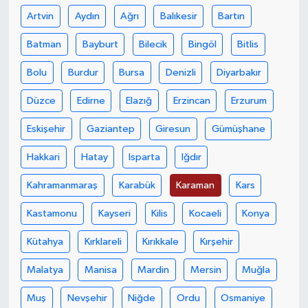
Artvin
Aydın
Ağrı
Balıkesir
Bartın
Batman
Bayburt
Bilecik
Bingöl
Bitlis
Bolu
Burdur
Bursa
Denizli
Diyarbakır
Düzce
Edirne
Elazığ
Erzincan
Erzurum
Eskişehir
Gaziantep
Giresun
Gümüşhane
Hakkari
Hatay
Isparta
Iğdır
Kahramanmaraş
Karabük
Karaman
Kars
Kastamonu
Kayseri
Kilis
Kocaeli
Konya
Kütahya
Kırklareli
Kırıkkale
Kırşehir
Malatya
Manisa
Mardin
Mersin
Muğla
Muş
Nevşehir
Niğde
Ordu
Osmaniye