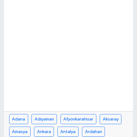
Adana
Adıyaman
Afyonkarahisar
Aksaray
Amasya
Ankara
Antalya
Ardahan